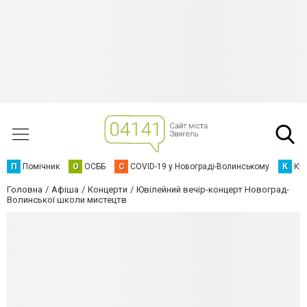
П
Помічник
О
ОСББ
C
COVID-19 у Новограді-Волинському
К
Кур
Головна
Афіша
Концерти
Ювілейний вечір-концерт Новоград-
Волинської школи мистецтв