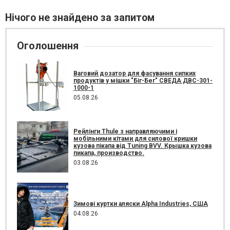
Нічого не знайдено за запитом
Оголошення
Ваговий дозатор для фасування сипких
продуктів у мішки "Біг-Бег" СВЕДА ДВС-301-
1000-1
05.08.26
Рейлінги Thule з направляючими і
мобільними кітами для силової кришки
кузова пікапа від Tuning BVV. Крышка кузова
пикапа, производство.
03.08.26
Зимові куртки аляски Alpha Industries, США
04.08.26