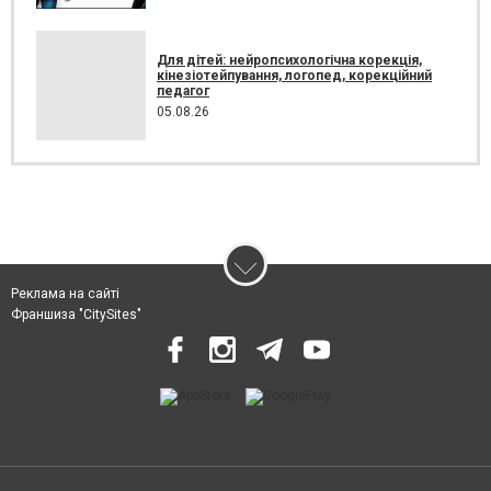
Для дітей: нейропсихологічна корекція,
кінезіотейпування, логопед, корекційний
педагог
05.08.26
Реклама на сайті
Франшиза "CitySites"