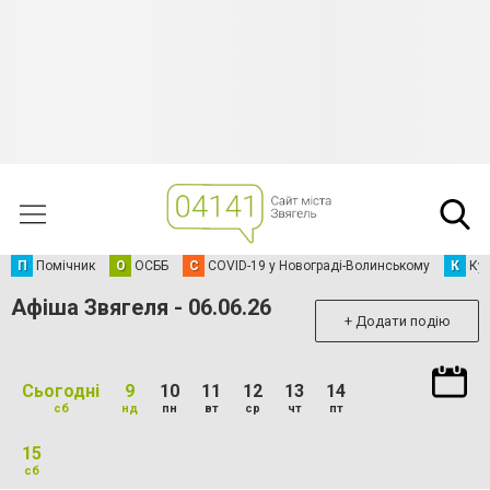
П
Помічник
О
ОСББ
C
COVID-19 у Новограді-Волинському
К
Кур
Афіша Звягеля - 06.06.26
+ Додати подію
Сьогодні
9
10
11
12
13
14
сб
нд
пн
вт
ср
чт
пт
15
сб