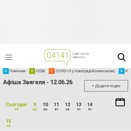
П
Помічник
О
ОСББ
C
COVID-19 у Новограді-Волинському
К
Кур
Афіша Звягеля - 12.06.26
+ Додати подію
Сьогодні
9
10
11
12
13
14
сб
нд
пн
вт
ср
чт
пт
15
сб