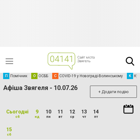
П
Помічник
О
ОСББ
C
COVID-19 у Новограді-Волинському
К
Кур
Афіша Звягеля - 10.07.26
+ Додати подію
Сьогодні
9
10
11
12
13
14
сб
нд
пн
вт
ср
чт
пт
15
сб