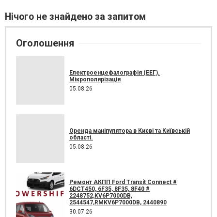
Нічого не знайдено за запитом
Оголошення
Електроенцефалографія (ЕЕГ).
Мікрополярізація
05.08.26
Оренда маніпулятора в Києві та Київській
області.
05.08.26
Ремонт АКПП Ford Transit Connect #
6DCT450, 6F35, 8F35, 8F40 #
2248752,KV6P7000DB,
2544547,RMKV6P7000DB, 2440890
30.07.26