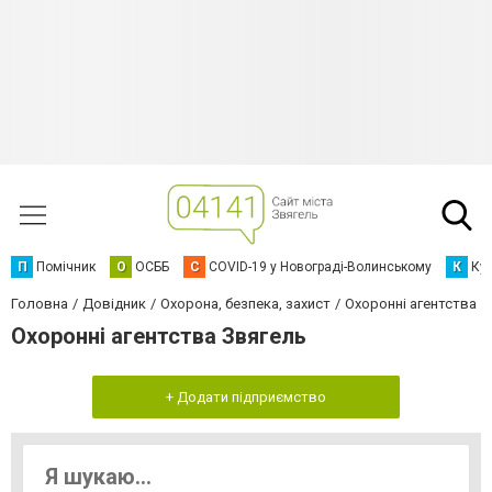
П
Помічник
О
ОСББ
C
COVID-19 у Новограді-Волинському
К
Кур
Головна
Довідник
Охорона, безпека, захист
Охоронні агентства
Охоронні агентства Звягель
+ Додати підприємство