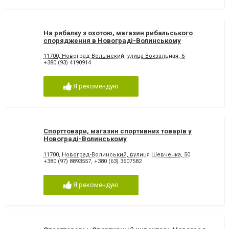
На рибалку з охотою, магазин рибальського
спорядження в Новограді-Волинському
11700, Новоград-Волынский, улица Вокзальная, 6
+380 (93) 4190914
Я рекомендую
Спорттовари, магазин спортивних товарів у
Новограді-Волинському
11700, Новоград-Волинський, вулиця Шевченка, 50
+380 (97) 8893557
,
+380 (63) 3607582
Я рекомендую