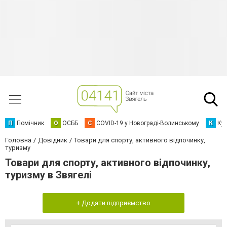
П
Помічник
О
ОСББ
C
COVID-19 у Новограді-Волинському
К
Кур
Головна
Довідник
Товари для спорту, активного відпочинку,
туризму
Товари для спорту, активного відпочинку,
туризму в Звягелі
+ Додати підприємство