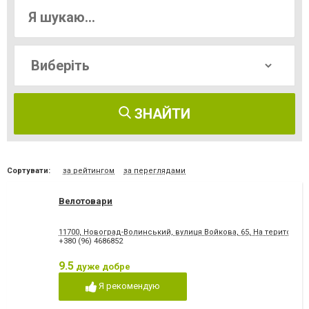
ЗНАЙТИ
Сортувати:
за рейтингом
за переглядами
Велотовари
11700, Новоград-Волинський, вулиця Войкова, 65, На території ри
+380 (96) 4686852
9.5
дуже добре
Я рекомендую