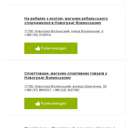
На рибалку з охотою, магазин рибальського
спорядження в Новограді-Волинському
11700, Новоград-Волынский, улица Вокзальная, 6
+380 (93) 4190914
Я рекомендую
Спорттовари, магазин спортивних товарів у
Новограді-Волинському
11700, Новоград-Волинський, вулиця Шевченка, 50
+380 (97) 8893557
,
+380 (63) 3607582
Я рекомендую