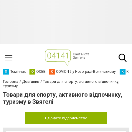
П
Помічник
О
ОСББ
C
COVID-19 у Новограді-Волинському
К
Кур
Головна
Довідник
Товари для спорту, активного відпочинку,
туризму
Товари для спорту, активного відпочинку,
туризму в Звягелі
+ Додати підприємство