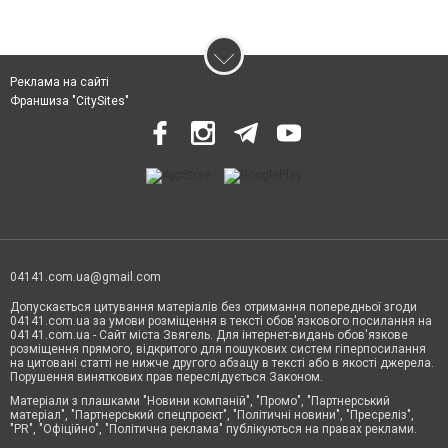
Реклама на сайті
Франшиза "CitySites"
04141.com.ua@gmail.com
Допускається цитування матеріалів без отримання попередньої згоди
04141.com.ua за умови розміщення в тексті обов'язкового посилання на
04141.com.ua - Сайт міста Звягель. Для інтернет-видань обов'язкове
розміщення прямого, відкритого для пошукових систем гіперпосилання
на цитовані статті не нижче другого абзацу в тексті або в якості джерела.
Порушення виняткових прав переслідується Законом.
Матеріали з плашками "Новини компаній", "Промо", "Партнерський
матеріал", "Партнерський спецпроєкт", "Політичні новини", "Пресреліз",
"PR", "Офіційно", "Політична реклама" публікуються на правах реклами.