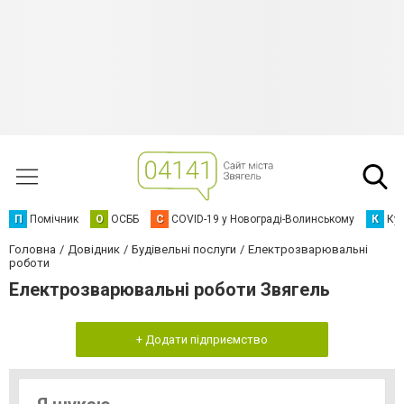
П
Помічник
О
ОСББ
C
COVID-19 у Новограді-Волинському
К
Кур
Головна
Довідник
Будівельні послуги
Електрозварювальні
роботи
Електрозварювальні роботи Звягель
+ Додати підприємство