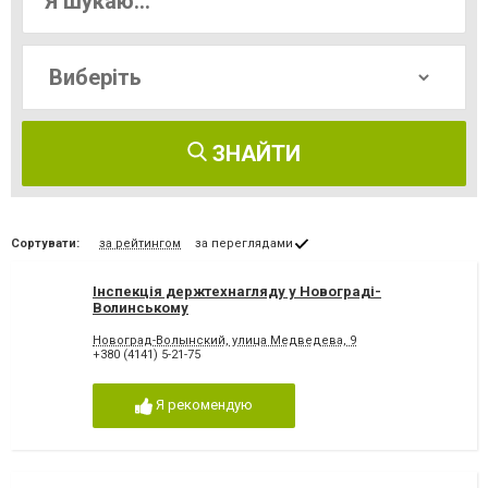
ЗНАЙТИ
Сортувати:
за рейтингом
за переглядами
Інспекція держтехнагляду у Новограді-
Волинському
Новоград-Волынский, улица Медведева, 9
+380 (4141) 5-21-75
Я рекомендую