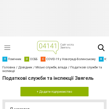
П
Помічник
О
ОСББ
C
COVID-19 у Новограді-Волинському
К
Кур
Головна
Довідник
Міські служби, влада
Податкові служби та
інспекції
Податкові служби та інспекції Звягель
+ Додати підприємство