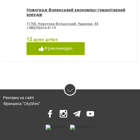
Новоград-Волинський економіко-гуманітарний
коледж
11700, Новоград-Волынский, Ушакова, 44
+380(93)016-41-19
12
дуже добре
Я рекомендую
Реклама на сайті
Франшиза "CitySites"