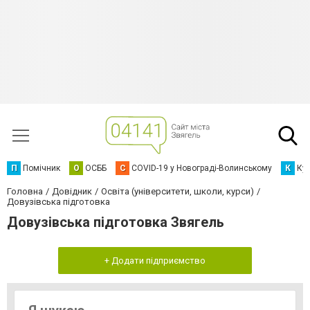
П
Помічник
О
ОСББ
C
COVID-19 у Новограді-Волинському
К
Кур
Головна
Довідник
Освіта (університети, школи, курси)
Довузівська підготовка
Довузівська підготовка Звягель
+ Додати підприємство