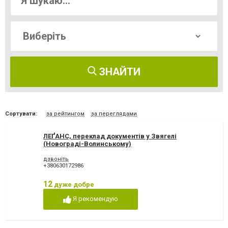
ЗНАЙТИ
Сортувати:
за рейтингом
за переглядами
ЛЕҐАНС, переклад документів у Звягелі
(Новограді-Волинському)
дзвоніть
+380630172986
12
дуже добре
Я рекомендую