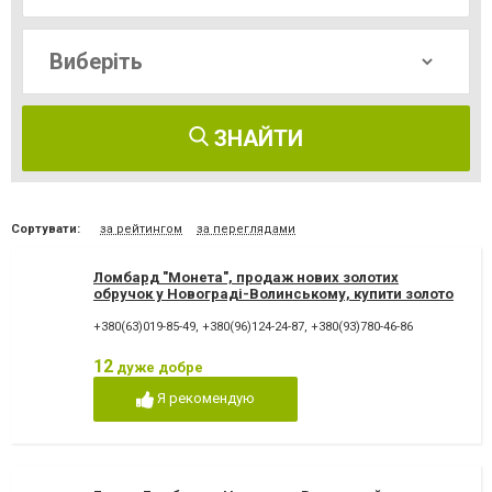
ЗНАЙТИ
Сортувати:
за рейтингом
за переглядами
Ломбард "Монета", продаж нових золотих
обручок у Новограді-Волинському, купити золото
Новоград
+380(63)019-85-49
,
+380(96)124-24-87
,
+380(93)780-46-86
12
дуже добре
Я рекомендую