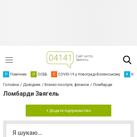
П
Помічник
О
ОСББ
C
COVID-19 у Новограді-Волинському
К
Кур
Головна
Довідник
Бізнес-послуги, фінанси
Ломбарди
Ломбарди Звягель
+ Додати підприємство