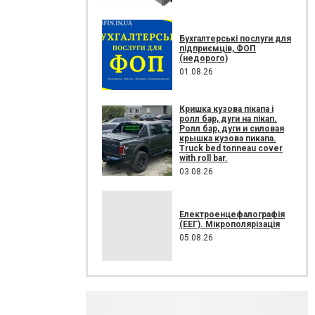
Бухгалтерські послуги для
підприємців, ФОП
(недорого)
01.08.26
Кришка кузова пікапа і
ролл бар, дуги на пікап.
Ролл бар, дуги и силовая
крышка кузова пикапа.
Truck bed tonneau cover
with roll bar.
03.08.26
Електроенцефалографія
(ЕЕГ). Мікрополярізація
05.08.26