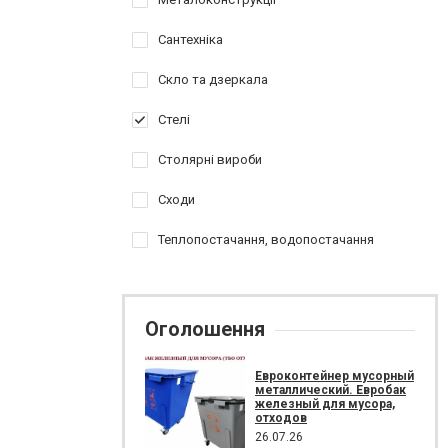
Сантехніка
Скло та дзеркала
Стелі
Столярні вироби
Сходи
Теплопостачання, водопостачання
Оголошення
Евроконтейнер мусорный
металлический. Евробак
железный для мусора,
отходов
26.07.26