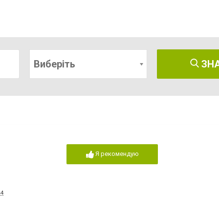
Виберіть
ЗН
Я рекомендую
44