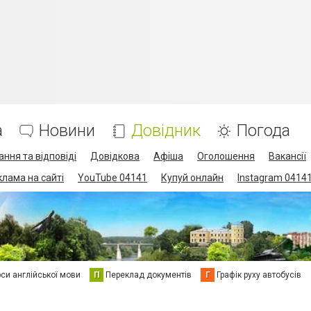
а
Новини
Довідник
Погода
ання та відповіді
Довідкова
Афіша
Оголошення
Вакансії
клама на сайті
YouTube 04141
Купуй онлайн
Instagram 0414
си англійської мови
П
Переклад документів
Г
Графік руху автобусів