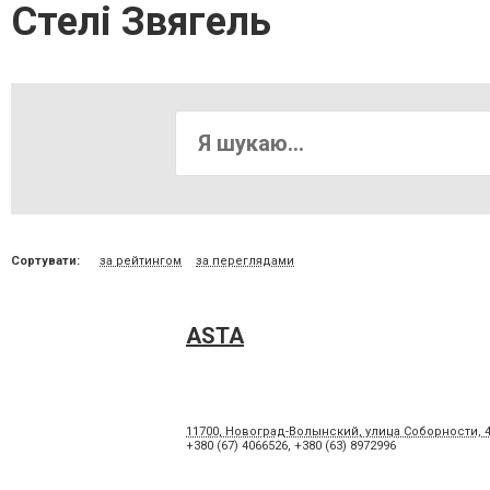
Стелі Звягель
Сортувати:
за рейтингом
за переглядами
ASTA
11700, Новоград-Волынский, улица Соборности, 
+380 (67) 4066526
,
+380 (63) 8972996