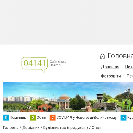
Головн
Дозвілля
Пит
Фотозвіти
Ре
П
Помічник
О
ОСББ
C
COVID-19 у Новограді-Волинському
К
Кур
Головна
Довідник
Будівництво (продукція)
Стелі