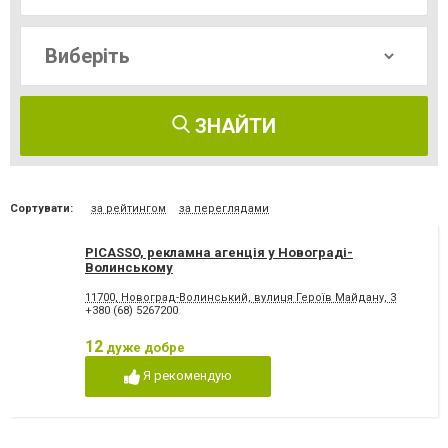
ЗНАЙТИ
Сортувати:
за рейтингом
за переглядами
PICASSO, рекламна агенція у Новограді-
Волинському
11700, Новоград-Волинський, вулиця Героїв Майдану, 3
+380 (68) 5267200
12
дуже добре
Я рекомендую