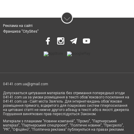
Реклама на сайті
Франшиза "CitySites"
04141.com.ua@gmail.com
Допускається цитування матеріалів без отримання попередньої згоди
04141.com.ua за умови розміщення в тексті обов'язкового посилання на
04141.com.ua - Сайт міста Звягель. Для інтернет-видань обов'язкове
розміщення прямого, відкритого для пошукових систем гіперпосилання
на цитовані статті не нижче другого абзацу в тексті або в якості джерела.
Порушення виняткових прав переслідується Законом.
Матеріали з плашками "Новини компаній", "Промо", "Партнерський
матеріал", "Партнерський спецпроєкт", "Політичні новини", "Пресреліз",
"PR", "Офіційно", "Політична реклама" публікуються на правах реклами.