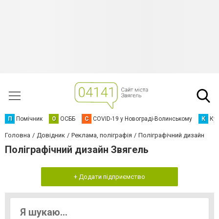
П
Помічник
О
ОСББ
C
COVID-19 у Новограді-Волинському
К
Кур
Головна
Довідник
Реклама, поліграфія
Поліграфічний дизайн
Поліграфічний дизайн Звягель
+ Додати підприємство