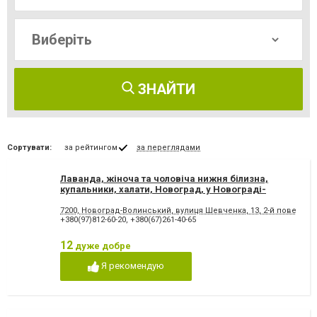
ЗНАЙТИ
Сортувати:
за рейтингом
за переглядами
Лаванда, жіноча та чоловіча нижня білизна,
купальники, халати, Новоград, у Новограді-
Волинському
7200, Новоград-Волинський, вулиця Шевченка, 13, 2-й поверх
+380(97)812-60-20
,
+380(67)261-40-65
12
дуже добре
Я рекомендую