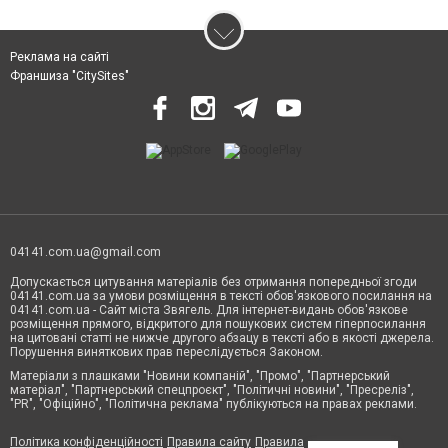
Реклама на сайті
Франшиза "CitySites"
04141.com.ua@gmail.com
Допускається цитування матеріалів без отримання попередньої згоди
04141.com.ua за умови розміщення в тексті обов'язкового посилання на
04141.com.ua - Сайт міста Звягель. Для інтернет-видань обов'язкове
розміщення прямого, відкритого для пошукових систем гіперпосилання
на цитовані статті не нижче другого абзацу в тексті або в якості джерела.
Порушення виняткових прав переслідується Законом.
Матеріали з плашками "Новини компаній", "Промо", "Партнерський
матеріал", "Партнерський спецпроєкт", "Політичні новини", "Пресреліз",
"PR", "Офіційно", "Політична реклама" публікуються на правах реклами.
Політика конфіденційності
Правила сайту
Правила