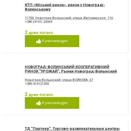
КТП «Міський ринок», ринок у Новограді-
Волинському
11700, Новоград-Волынский, улица Житомирское, 116
+380 (4141) 24069
2
дуже погано
Я рекомендую
НОВОГРАД-ВОЛИНСЬКИЙ КООПЕРАТИВНИЙ
РИНОК "УРОЖАЙ", Рынки Новоград-Волынский
Новоград-Волынский, улица ВОЙКОВА, 67
+380 414121350
2
дуже погано
Я рекомендую
ТД “Партнер”, Торгово-развлекательные центры