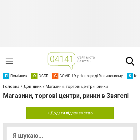
П
Помічник
О
ОСББ
C
COVID-19 у Новограді-Волинському
К
Кур
Головна
Довідник
Магазини, торгові центри, ринки
Магазини, торгові центри, ринки в Звягелі
+ Додати підприємство