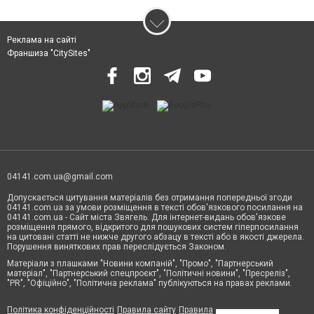
Реклама на сайті
Франшиза "CitySites"
04141.com.ua@gmail.com
Допускається цитування матеріалів без отримання попередньої згоди
04141.com.ua за умови розміщення в тексті обов'язкового посилання на
04141.com.ua - Сайт міста Звягель. Для інтернет-видань обов'язкове
розміщення прямого, відкритого для пошукових систем гіперпосилання
на цитовані статті не нижче другого абзацу в тексті або в якості джерела.
Порушення виняткових прав переслідується Законом.
Матеріали з плашками "Новини компаній", "Промо", "Партнерський
матеріал", "Партнерський спецпроєкт", "Політичні новини", "Пресреліз",
"PR", "Офіційно", "Політична реклама" публікуються на правах реклами.
Політика конфіденційності
Правила сайту
Правила