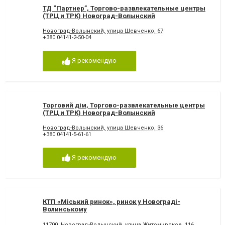
ТД “Партнер”, Торгово-развлекательные центры
(ТРЦ и ТРК) Новоград-Волынский
Новоград-Волынский, улица Шевченко, 67
+380 04141-2-50-04
Я рекомендую
Торговий дім, Торгово-развлекательные центры
(ТРЦ и ТРК) Новоград-Волынский
Новоград-Волынский, улица Шевченко, 36
+380 04141-5-61-61
Я рекомендую
КТП «Міський ринок», ринок у Новограді-
Волинському
11700, Новоград-Волынский, улица Житомирское, 116