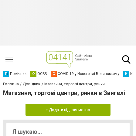
П
Помічник
О
ОСББ
C
COVID-19 у Новограді-Волинському
К
Кур
Головна
Довідник
Магазини, торгові центри, ринки
Магазини, торгові центри, ринки в Звягелі
+ Додати підприємство