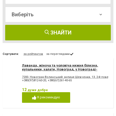
ЗНАЙТИ
Сортувати:
за рейтингом
за переглядами
Лаванда, жіноча та чоловіча нижня білизна,
купальники, халати, Новоград, у Новограді-
Волинському
7200, Новоград-Волинський, вулиця Шевченка, 13, 2-й поверх
+380(97)812-60-20
,
+380(67)261-40-65
12
дуже добре
Я рекомендую