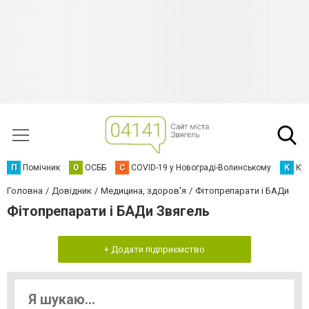
П
Помічник
О
ОСББ
C
COVID-19 у Новограді-Волинському
К
Кур
Головна
Довідник
Медицина, здоров'я
Фітопрепарати і БАДи
Фітопрепарати і БАДи Звягель
+ Додати підприємство