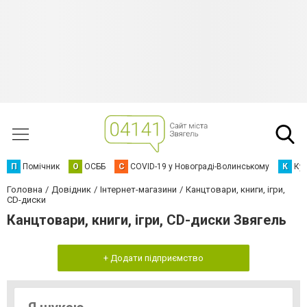
П
Помічник
О
ОСББ
C
COVID-19 у Новограді-Волинському
К
Кур
Головна
Довідник
Інтернет-магазини
Канцтовари, книги, ігри,
CD-диски
Канцтовари, книги, ігри, CD-диски Звягель
+ Додати підприємство