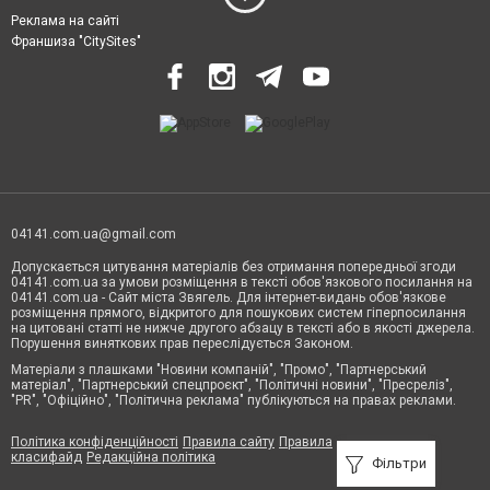
Реклама на сайті
Франшиза "CitySites"
04141.com.ua@gmail.com
Допускається цитування матеріалів без отримання попередньої згоди
04141.com.ua за умови розміщення в тексті обов'язкового посилання на
04141.com.ua - Сайт міста Звягель. Для інтернет-видань обов'язкове
розміщення прямого, відкритого для пошукових систем гіперпосилання
на цитовані статті не нижче другого абзацу в тексті або в якості джерела.
Порушення виняткових прав переслідується Законом.
Матеріали з плашками "Новини компаній", "Промо", "Партнерський
матеріал", "Партнерський спецпроєкт", "Політичні новини", "Пресреліз",
"PR", "Офіційно", "Політична реклама" публікуються на правах реклами.
Політика конфіденційності
Правила сайту
Правила
класифайд
Редакційна політика
Фільтри