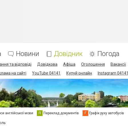
а
Новини
Довідник
Погода
ання та відповіді
Довідкова
Афіша
Оголошення
Вакансії
клама на сайті
YouTube 04141
Купуй онлайн
Instagram 0414
си англійської мови
П
Переклад документів
Г
Графік руху автобусів
оль