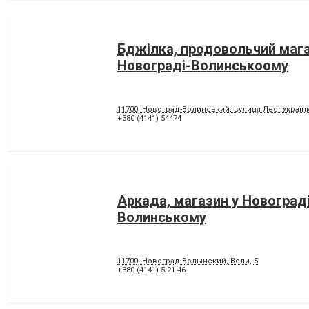
Бджілка, продовольчий мага
Новограді-Волинськоому
11700, Новоград-Волинський, вулиця Лесі Українк
+380 (4141) 54474
Аркада, магазин у Новограді
Волинському
11700, Новоград-Волынский, Воли, 5
+380 (4141) 5-21-46