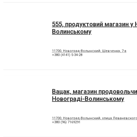
555, продуктовий магазин у 
Волинському
11700, Новоград-Волынский, Шевченка, 7-а
+380 (4141) 5-34-28
Вацак, магазин продовольчи
Новограді-Волинському
11700, Новоград-Волынский, улица Леваневского,
+380 (96) 7169291