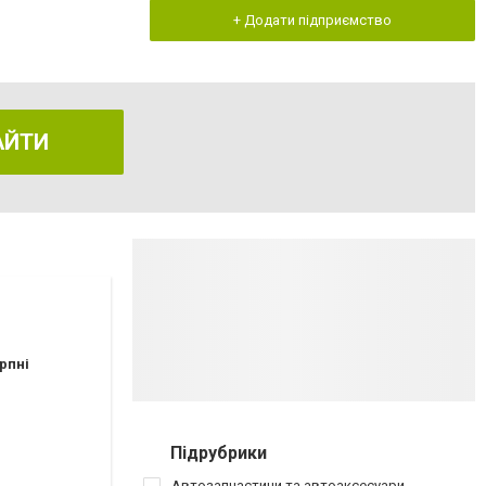
+ Додати підприємство
АЙТИ
рпні
Підрубрики
Автозапчастини та автоаксесуари