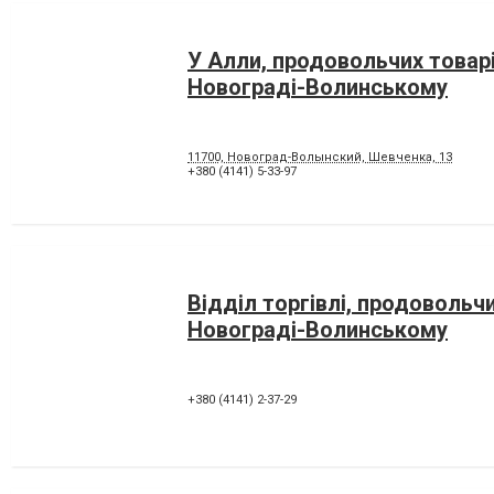
У Алли, продовольчих товарі
Новограді-Волинському
11700, Новоград-Волынский, Шевченка, 13
+380 (4141) 5-33-97
Відділ торгівлі, продовольчи
Новограді-Волинському
+380 (4141) 2-37-29