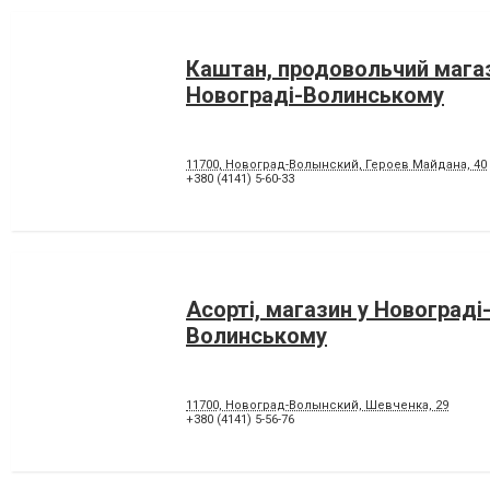
Каштан, продовольчий мага
Новограді-Волинському
11700, Новоград-Волынский, Героев Майдана, 40
+380 (4141) 5-60-33
Асорті, магазин у Новограді
Волинському
11700, Новоград-Волынский, Шевченка, 29
+380 (4141) 5-56-76