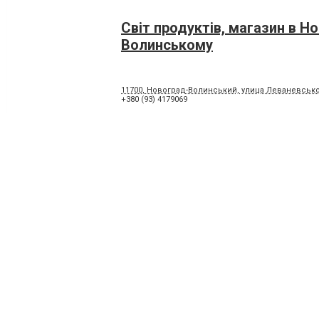
Світ продуктів, магазин в Н
Волинському
11700, Новоград-Волинський, улица Леваневськог
+380 (93) 4179069
Промінь, ТОВ, продовольчий
Новограді-Волинському
11700, Новоград-Волинський, вулиця Житомирськ
+380 (4141) 52166
,
+380 (4141) 52058