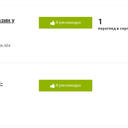
зин у
1
Я рекомендую
перегляд в сер
и, 62-а
-
Я рекомендую