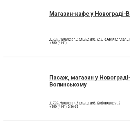
Магазин-кафе у Новограді-
11700, Новоград-Волынский, улица Медведева, 1
+380 (4141)
Пасаж, магазин у Новограді
Волинському
11700, Новоград-Волынский, Соборности, 9
+380 (4141) 2-36-65