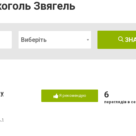
коголь Звягель
Виберіть
ЗН
 у
6
Я рекомендую
переглядів в се
 1