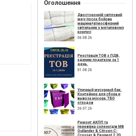
Оголошення
Двосторонній світловий
меч-посох бойова
машина+атмосферний
світильник у металевому
корпусі
06.08.26
Реєстрація ТОВ з ПДВ,
єдиним податком за 1
день.
01.08.26
Уличный мусорный бак.
Контейнер для сбора и
вывоза мусора, ТБО
отходов
26.07.26
Ремонт АКПП та
перевірка соленоїдів MB
Outlander & Citroen C-
Crosser & Peugeot 2.2D