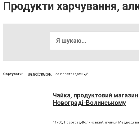
Продукти харчування, ал
Сортувати:
за рейтингом
за переглядами
Чайка, продуктовий магазин
Новограді-Волинському
11700, Новоград-Волинський, вулиця Медвєдєва,