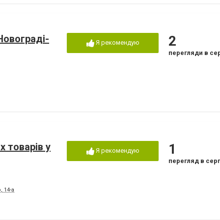
Новограді-
2
Я рекомендую
перегляди в се
х товарів у
1
Я рекомендую
перегляд в сер
 14-а