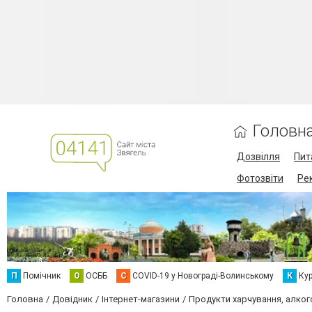
Головн
Дозвілля
Пит
Фотозвіти
Ре
П
Помічник
О
ОСББ
C
COVID-19 у Новограді-Волинському
К
Кур
Головна
Довідник
Інтернет-магазини
Продукти харчування, алког