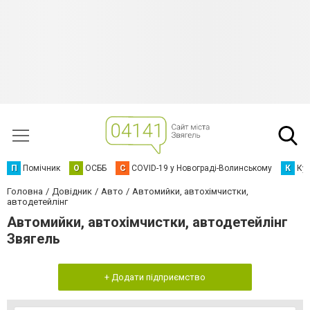
П
Помічник
О
ОСББ
C
COVID-19 у Новограді-Волинському
К
Кур
Головна
Довідник
Авто
Автомийки, автохімчистки,
автодетейлінг
Автомийки, автохімчистки, автодетейлінг
Звягель
+ Додати підприємство