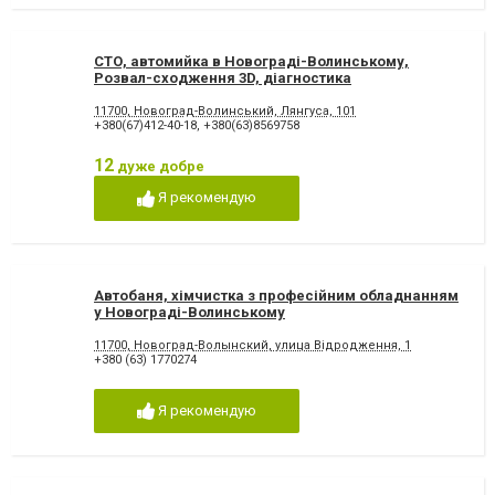
СТО, автомийка в Новограді-Волинському,
Розвал-сходження 3D, діагностика
11700, Новоград-Волинський, Лянгуса, 101
+380(67)412-40-18
,
+380(63)8569758
12
дуже добре
Я рекомендую
Автобаня, хімчистка з професійним обладнанням
у Новограді-Волинському
11700, Новоград-Волынский, улица Відродження, 1
+380 (63) 1770274
Я рекомендую