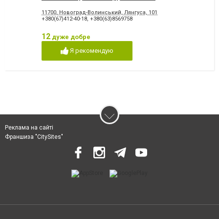
11700, Новоград-Волинський, Лянгуса, 101
+380(67)412-40-18
,
+380(63)8569758
12
дуже добре
Я рекомендую
Реклама на сайті
Франшиза "CitySites"