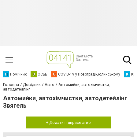
П
Помічник
О
ОСББ
C
COVID-19 у Новограді-Волинському
К
Кур
Головна
Довідник
Авто
Автомийки, автохімчистки,
автодетейлінг
Автомийки, автохімчистки, автодетейлінг
Звягель
+ Додати підприємство