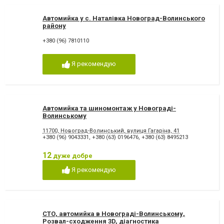
Автомийка у с. Наталівка Новоград-Волинського
району
+380 (96) 7810110
Я рекомендую
Автомийка та шиномонтаж у Новограді-
Волинському
11700, Новоград-Волинський, вулиця Гагаріна, 41
+380 (96) 9043331
,
+380 (63) 0196476
,
+380 (63) 8495213
12
дуже добре
Я рекомендую
СТО, автомийка в Новограді-Волинському,
Розвал-сходження 3D, діагностика