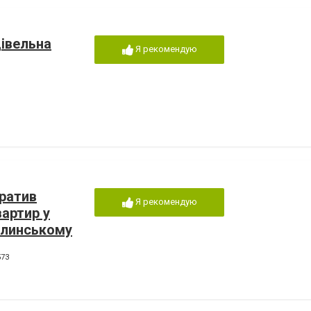
івельна
Я рекомендую
ратив
Я рекомендую
артир у
олинському
573