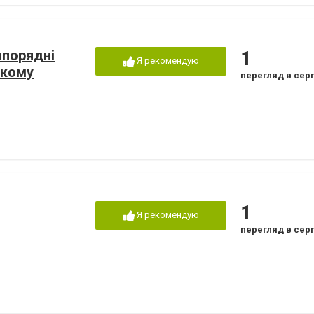
впорядні
1
Я рекомендую
ькому
перегляд в сер
1
Я рекомендую
перегляд в сер