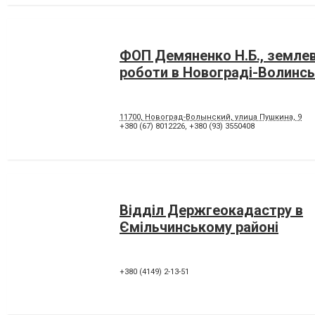
ФОП Демяненко Н.Б., земле
роботи в Новограді-Волинс
11700, Новоград-Волынский, улица Пушкина, 9
+380 (67) 8012226
,
+380 (93) 3550408
Відділ Держгеокадастру в
Ємільчинському районі
+380 (4149) 2-13-51