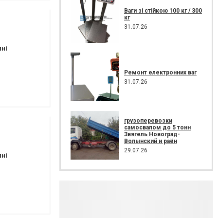
Ваги зі стійкою 100 кг / 300
кг
31.07.26
пні
Ремонт електронних ваг
31.07.26
грузоперевозки
самосвалом до 5 тонн
Звягель Новоград-
Волынский и раён
29.07.26
пні