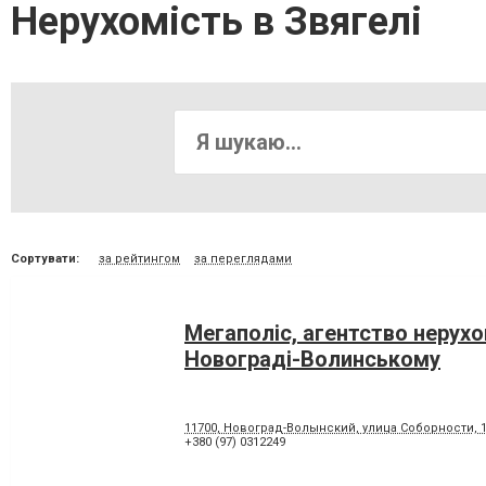
Нерухомість в Звягелі
Сортувати:
за рейтингом
за переглядами
Мегаполіс, агентство нерухо
Новограді-Волинському
11700, Новоград-Волынский, улица Соборности, 
+380 (97) 0312249