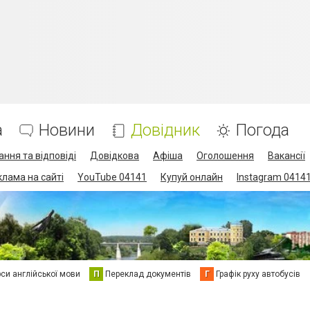
а
Новини
Довідник
Погода
ання та відповіді
Довідкова
Афіша
Оголошення
Вакансії
клама на сайті
YouTube 04141
Купуй онлайн
Instagram 0414
си англійської мови
П
Переклад документів
Г
Графік руху автобусів