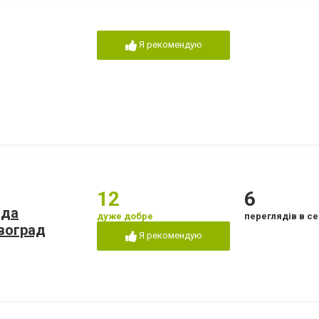
Я рекомендую
12
6
нда
дуже добре
переглядів в се
овоград
Я рекомендую