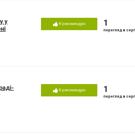
у у
1
Я рекомендую
ні
перегляд в сер
раді-
1
Я рекомендую
перегляд в сер