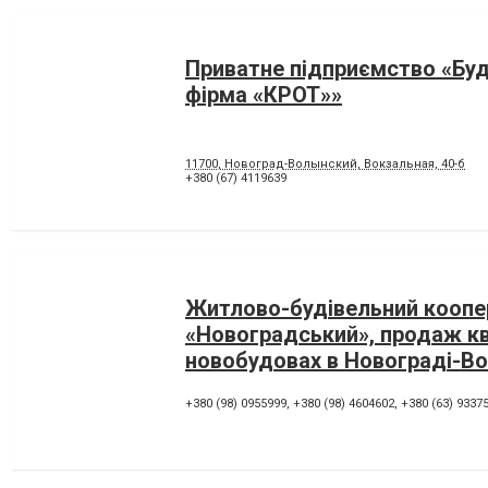
Приватне підприємство «Буд
фірма «КРОТ»»
11700, Новоград-Волынский, Вокзальная, 40-б
+380 (67) 4119639
Житлово-будівельний коопе
«Новоградський», продаж кв
новобудовах в Новограді-В
+380 (98) 0955999
,
+380 (98) 4604602
,
+380 (63) 9337