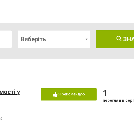
Виберіть
ЗН
мості у
1
Я рекомендую
перегляд в сер
13