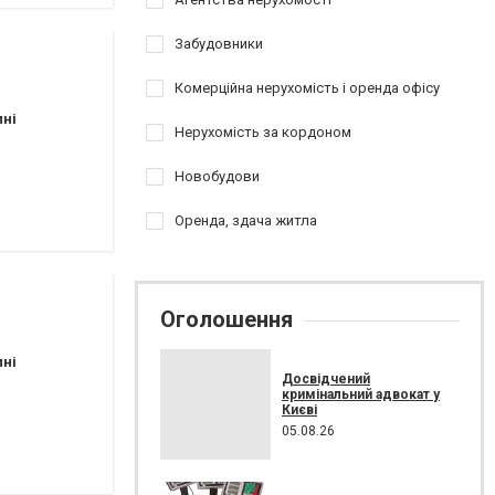
Забудовники
Комерційна нерухомість і оренда офісу
пні
Нерухомість за кордоном
Новобудови
Оренда, здача житла
Оголошення
пні
Досвідчений
кримінальний адвокат у
Києві
05.08.26