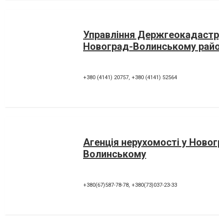
Управління Держгеокадастр
Новоград-Волинському райо
+380 (4141) 20757
,
+380 (4141) 52564
Агенція нерухомості у Новог
Волинському
+380(67)587-78-78
,
+380(73)037-23-33