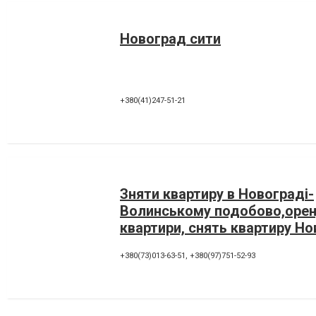
Новоград сити
+380(41)247-51-21
Зняти квартиру в Новограді-
Волинському подобово,оре
квартири, снять квартиру Н
+380(73)013-63-51
,
+380(97)751-52-93