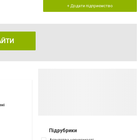
+ Додати підприємство
АЙТИ
пні
Підрубрики
Агентства нерухомості