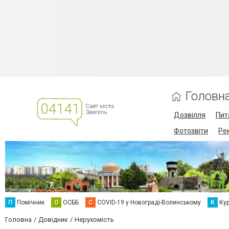
Головн
Дозвілля
Пит
Фотозвіти
Ре
П
Помічник
О
ОСББ
C
COVID-19 у Новограді-Волинському
К
Кур
Головна
Довідник
Нерухомість