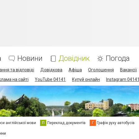
а
Новини
Довідник
Погода
ання та відповіді
Довідкова
Афіша
Оголошення
Вакансії
клама на сайті
YouTube 04141
Купуй онлайн
Instagram 0414
си англійської мови
П
Переклад документів
Г
Графік руху автобусів
ини