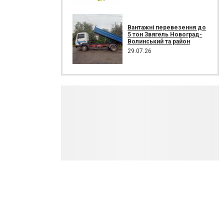
Вантажні перевезення до
5 тон Звягель Новоград-
Волинський та район
29.07.26