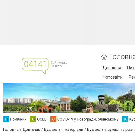
Головн
Дозвілля
Пит
Фотозвіти
Ре
П
Помічник
О
ОСББ
C
COVID-19 у Новограді-Волинському
К
Кур
Головна
Довідник
Будівельні матеріали
Будівельні суміші та розч