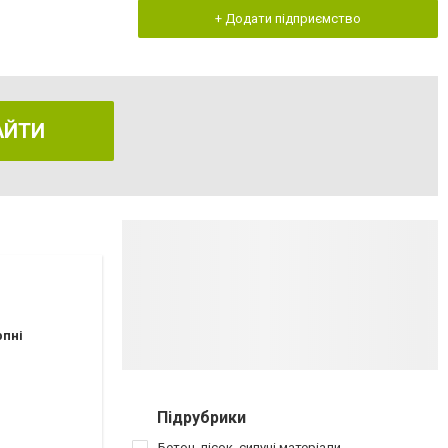
+ Додати підприємство
АЙТИ
рпні
Підрубрики
Бетон, пісок, сипучі матеріали