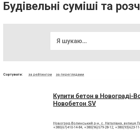
Будівельні суміші та роз
Сортувати:
за рейтингом
за переглядами
Купити бетон в Новограді-В
Новобетон SV
Новоград-Волинський р-н, с. Наталівка, вулиця 
+380(67)410-14-84
,
+380(96)579-28-12
,
+380(93)623-11