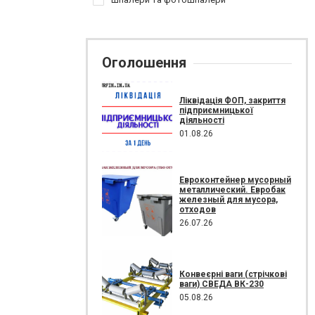
Оголошення
Ліквідація ФОП, закриття
підприємницької
діяльності
01.08.26
Евроконтейнер мусорный
металлический. Евробак
железный для мусора,
отходов
26.07.26
Конвеєрні ваги (стрічкові
ваги) СВЕДА ВК-230
05.08.26