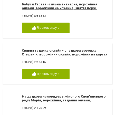
Бабуся Тереза -сильна знахарка, ворожіння
онлайн, ворожіння на кохання, зняття порчі.
Ворожка Тереза
+380(95)203-63-53
Я рекомендую
Сильна гадалка онлайн - спадкова ворожка
Стефанія, ворожіння онлайн, ворожіння на картах
Таро
+380(98)397-83-15
Я рекомендую
Нащадкова ясновидець жіночого Слов'янського
роду Марія, ворожіння, гадання онлайн,
ворожіння Таро
+380(98)941-26-29