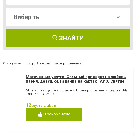
ЗНАЙТИ
Сортувати:
за рейтингом
за переглядами
Магические услуги. Сильный приворот на любовь
парня, девушки. Гадание на картах ТАРО, Снятие
порчи, Проклятий, Отворот. Черный приворот по
фотографии, Черное венчание, Кладбищенский
Магические услуги, помощь. Приворот парня. Девушки. Мужа. Л
+380(66)066-75-39
приворот
12
дуже добре
Я рекомендую