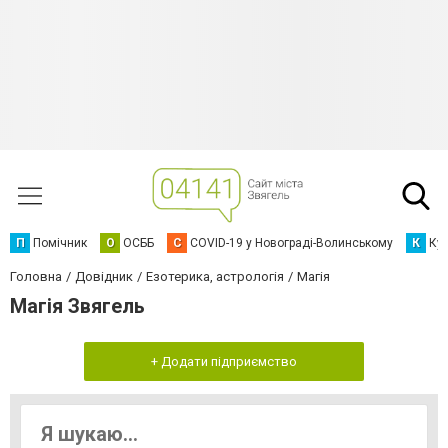
П
Помічник
О
ОСББ
C
COVID-19 у Новограді-Волинському
К
Кур
Головна
Довідник
Езотерика, астрологія
Магія
Магія Звягель
+ Додати підприємство