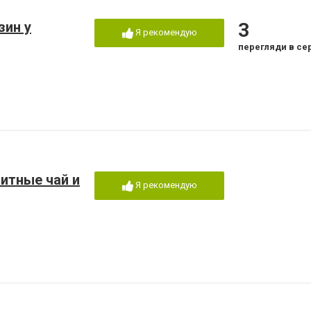
зин у
3
Я рекомендую
перегляди в се
литные чай и
Я рекомендую