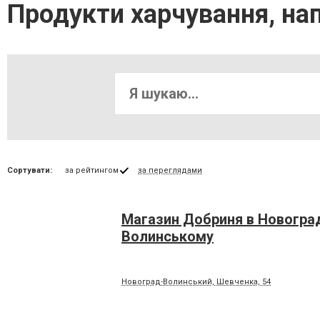
Продукти харчування, нап
Сортувати:
за рейтингом
за переглядами
Магазин Добриня в Новоград
Волинському
Новоград-Волинський, Шевченка, 54