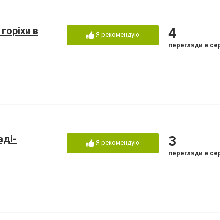
 горіхи в
4
Я рекомендую
перегляди в се
аді-
3
Я рекомендую
перегляди в се