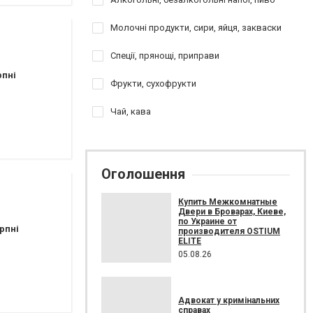
Молочні продукти, сири, яйця, закваски
Спеції, прянощі, приправи
рпні
Фрукти, сухофрукти
Чай, кава
Оголошення
Купить Межкомнатные
Двери в Броварах, Киеве,
по Украине от
рпні
производителя OSTIUM
ELITE
05.08.26
Адвокат у кримінальних
справах