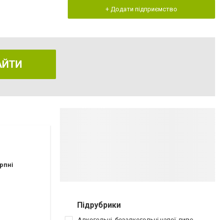
+ Додати підприємство
АЙТИ
рпні
Підрубрики
Алкогольні, безалкогольні напої, пиво