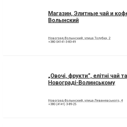
Магазин, Элитные чай и коф
Волынский
Новоград-Волынский, улица Толубка, 2
+380 04141-3-83-49
„Овочі, фрукти”, елітні чай т
Новограді-Волинському
Новоград-Волынский, улица Леваневського, 4
+380 (4141) 3-89-25