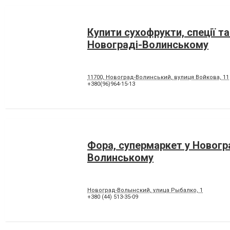
Купити сухофрукти, спеції та
Новограді-Волинському
11700, Новоград-Волинський, вулиця Войкова, 11
+380(96)964-15-13
Фора, супермаркет у Новогр
Волинському
Новоград-Волынский, улица Рыбалко, 1
+380 (44) 513-35-09