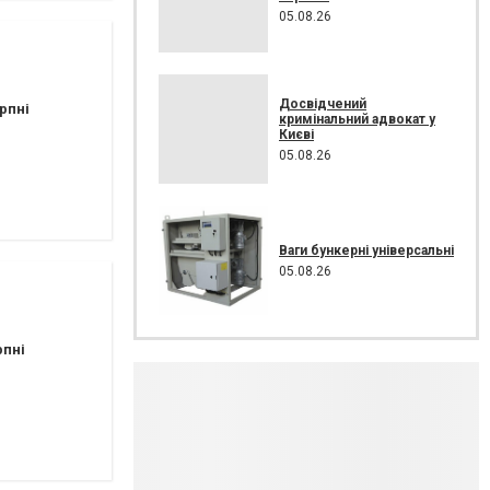
05.08.26
Досвідчений
рпні
кримінальний адвокат у
Києві
05.08.26
Ваги бункерні універсальні
05.08.26
рпні