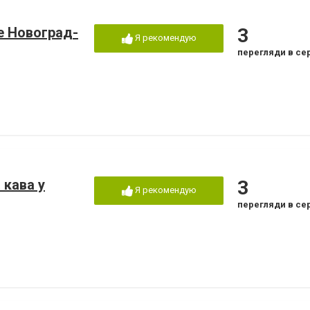
е Новоград-
3
Я рекомендую
перегляди в се
а кава у
3
Я рекомендую
перегляди в се