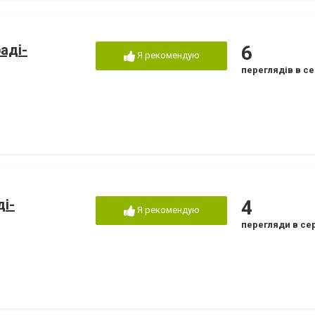
аді-
6
Я рекомендую
переглядів в се
ді-
4
Я рекомендую
перегляди в се