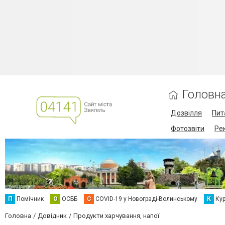
Головн
Дозвілля
Пит
Фотозвіти
Ре
П
Помічник
О
ОСББ
C
COVID-19 у Новограді-Волинському
К
Кур
Головна
Довідник
Продукти харчування, напої