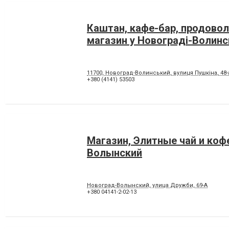
Каштан, кафе-бар, продово
магазин у Новограді-Волин
11700, Новоград-Волинський, вулиця Пушкіна, 48-
+380 (4141) 53503
Магазин, Элитные чай и коф
Волынский
Новоград-Волынский, улица Дружби, 69-А
+380 04141-2-02-13