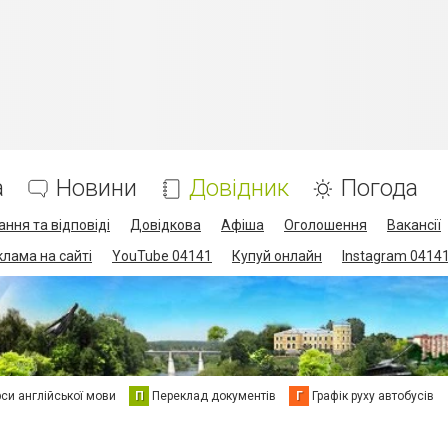
а
Новини
Довідник
Погода
ання та відповіді
Довідкова
Афіша
Оголошення
Вакансії
клама на сайті
YouTube 04141
Купуй онлайн
Instagram 0414
си англійської мови
П
Переклад документів
Г
Графік руху автобусів