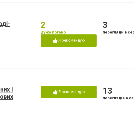
аді-
2
3
дуже погано
перегляди в се
Я рекомендую
них і
13
Я рекомендую
кових
переглядів в се