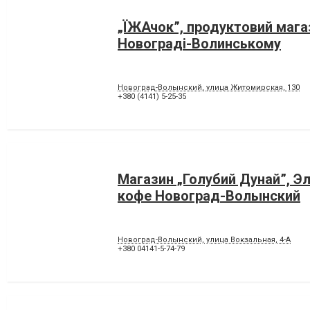
„ЇЖАчок”, продуктовий мага
Новограді-Волинському
Новоград-Волынский, улица Житомирская, 130
+380 (4141) 5-25-35
Магазин „Голубий Дунай”, Э
кофе Новоград-Волынский
Новоград-Волынский, улица Вокзальная, 4-А
+380 04141-5-74-79