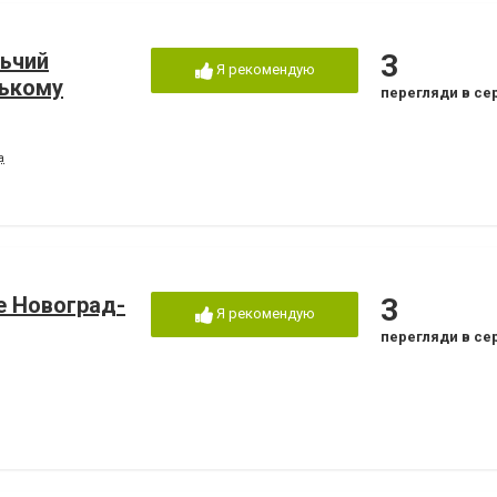
льчий
3
Я рекомендую
ському
перегляди в се
а
е Новоград-
3
Я рекомендую
перегляди в се