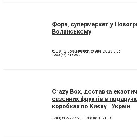
Фора, супермаркет у Новогр
Волинському
Новоград-Волынский, улица Пушкина, 8
+380 (44) 513-35-09
Crazy Box, доставка екзотич
сезонних фруктів в подарун
коробках по Києву і Україні
+380(98)222-37-50
,
+380(50)501-71-19