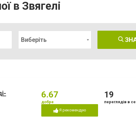
ої в Звягелі
Виберіть
ЗН
і-
6.67
19
добре
переглядів в се
Я рекомендую