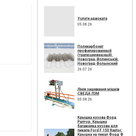
Услуги адвоката
05.08.26
Поликарбонат
профилированный
(трапециевидный).
Новоград-Волинській.
Новоград-Волынский
26.07.26
Лінія зашивання мішків
СВЕДА ЛЗМ
05.08.26
Крышка кузова Форд
Раптор. Крышка
багажника кузова для
пикапа Ford F 150 Raptor.
Крышка на пикап Форд Ф