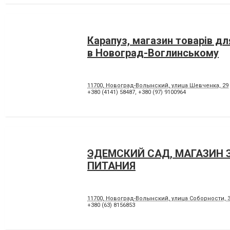
Карапуз, магазин товарів д
в Новоград-Воглинському
11700, Новоград-Волынский, улица Шевченка, 29
+380 (4141) 58487
,
+380 (97) 9100964
ЭДЕМСКИЙ САД, МАГАЗИН 
ПИТАНИЯ
11700, Новоград-Волынский, улица Соборности, 
+380 (63) 8156853