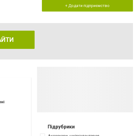
+ Додати підприємство
АЙТИ
пні
Підрубрики
Аксесуари, шкіргалантерея