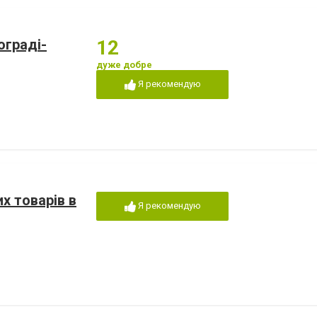
ограді-
12
дуже добре
Я рекомендую
х товарів в
Я рекомендую