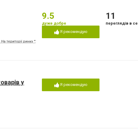
9.5
11
дуже добре
переглядів в се
Я рекомендую
На території ринку "Урожай", вулиця Юрія Глухова, 65 (нова назва вулиці)
оварів у
Я рекомендую