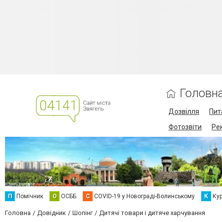
Головн
Дозвілля
Пит
Фотозвіти
Ре
П
Помічник
О
ОСББ
C
COVID-19 у Новограді-Волинському
К
Кур
Головна
Довідник
Шопінг
Дитячі товари і дитяче харчування