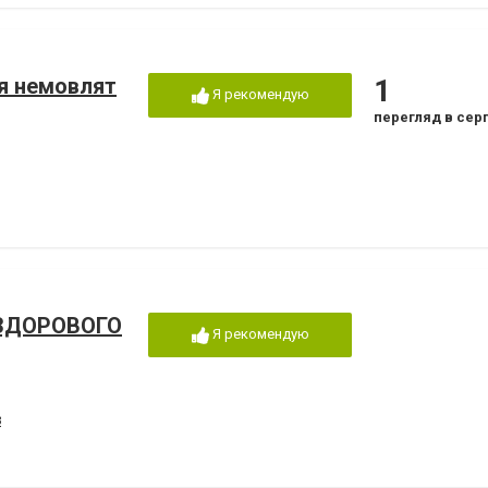
ля немовлят
1
Я рекомендую
перегляд в сер
ЗДОРОВОГО
Я рекомендую
3