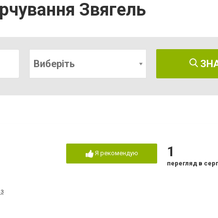
арчування Звягель
Виберіть
ЗН
1
Я рекомендую
перегляд в сер
13