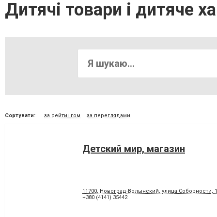
Дитячі товари і дитяче х
Сортувати:
за рейтингом
за переглядами
Детский мир, магазин
11700, Новоград-Волынский, улица Соборности, 
+380 (4141) 35442