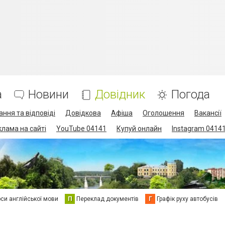
а
Новини
Довідник
Погода
ання та відповіді
Довідкова
Афіша
Оголошення
Вакансії
клама на сайті
YouTube 04141
Купуй онлайн
Instagram 0414
си англійської мови
П
Переклад документів
Г
Графік руху автобусів