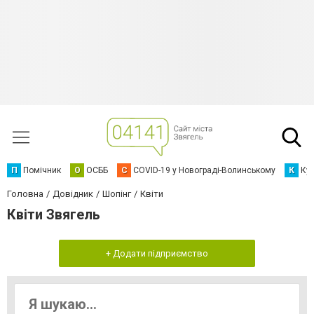
П
Помічник
О
ОСББ
C
COVID-19 у Новограді-Волинському
К
Кур
Головна
Довідник
Шопінг
Квіти
Квіти Звягель
+ Додати підприємство