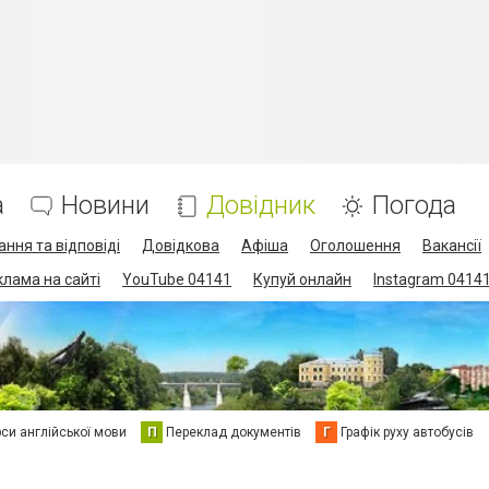
а
Новини
Довідник
Погода
ання та відповіді
Довідкова
Афіша
Оголошення
Вакансії
клама на сайті
YouTube 04141
Купуй онлайн
Instagram 0414
си англійської мови
П
Переклад документів
Г
Графік руху автобусів