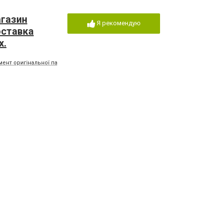
агазин
Я рекомендую
оставка
x.
нт оригінальної парфумерії, духів з феромонами, афродизіаків, декоративної 
йної
Я рекомендую