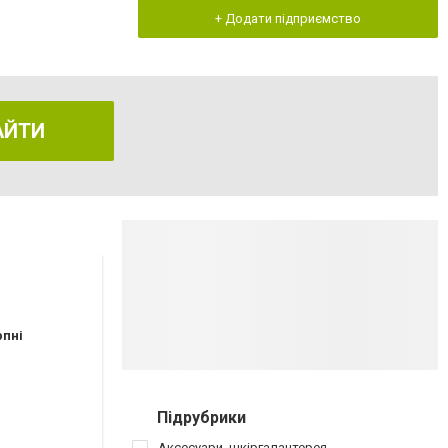
+ Додати підприємство
АЙТИ
рпні
Підрубрики
Аксесуари, шкіргалантерея