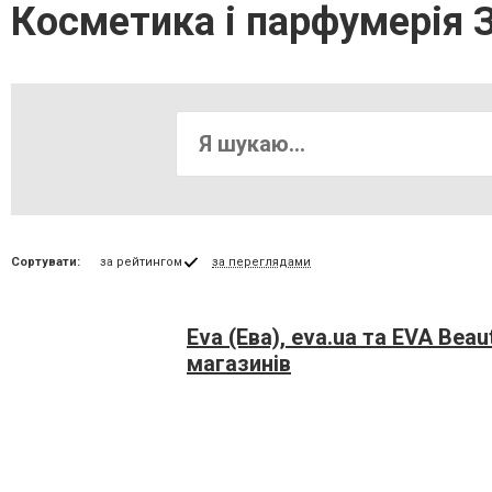
Косметика і парфумерія 
Сортувати:
за рейтингом
за переглядами
Eva (Ева), eva.ua та EVA Bea
магазинів