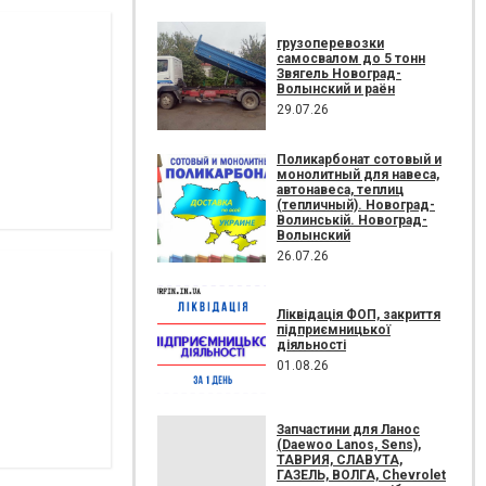
грузоперевозки
самосвалом до 5 тонн
Звягель Новоград-
Волынский и раён
29.07.26
Поликарбонат сотовый и
монолитный для навеса,
автонавеса, теплиц
(тепличный). Новоград-
Волинській. Новоград-
Волынский
26.07.26
Ліквідація ФОП, закриття
підприємницької
діяльності
01.08.26
Запчастини для Ланос
(Daewoo Lanos, Sens),
ТАВРИЯ, СЛАВУТА,
ГАЗЕЛЬ, ВОЛГА, Chevrolet