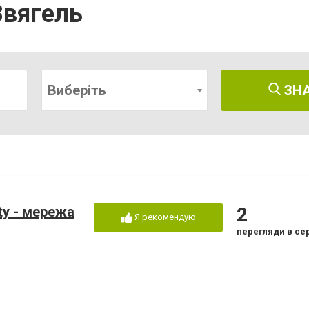
Звягель
Виберіть
ЗН
uty - мережа
2
Я рекомендую
перегляди в се