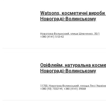
Watsons, косметичні вироби 
Новограді-Волинському
Новоград-Волынский, улица Шевченко, 35/1
+380 (4141) 5-53-42
Оріфлейм, натуральна косме
Новограді-Волинському
11700, Новоград-Волинський, площа Лесі Українк
+380 (93) 7332199
,
+380 (4141) 39068