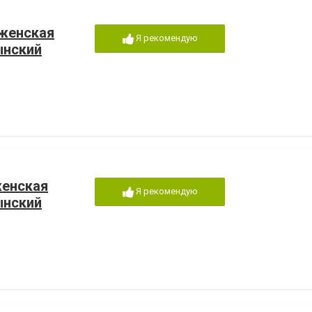
 женская
Я рекомендую
ынский
женская
Я рекомендую
ынский