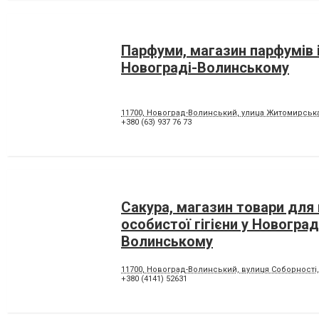
Парфуми, магазин парфумів і
Новограді-Волинському
11700, Новоград-Волинський, улица Житомирська,
+380 (63) 937 76 73
Сакура, магазин товари для 
особистої гігієни у Новоград
Волинському
11700, Новоград-Волинський, вулиця Соборності,
+380 (4141) 52631