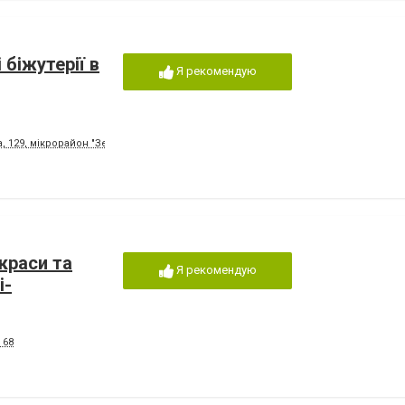
 біжутерії в
Я рекомендую
 129, мікрорайон "Зелені", Ринок "Промінь"
краси та
Я рекомендую
і-
 68