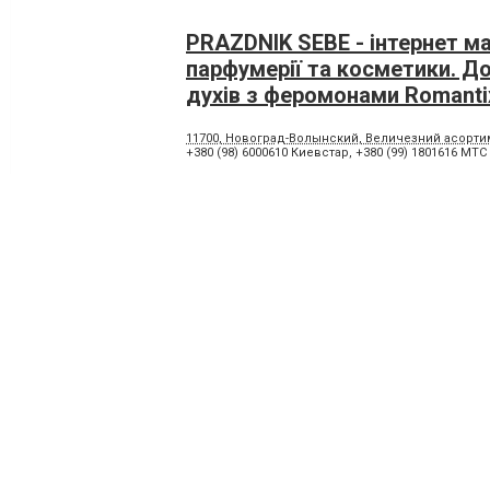
PRAZDNIK SEBE - інтернет м
парфумерії та косметики. Д
духів з феромонами Romanti
11700, Новоград-Волынский, Величезний асортиме
+380 (98) 6000610 Киевстар
,
+380 (99) 1801616 МТС
Amoreshop магазин професі
косметики
0800210064