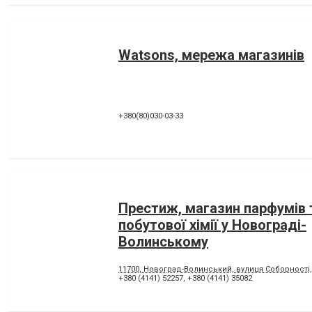
Watsons, мережа магазинів
+380(80)030-03-33
Престиж, магазин парфумів 
побутової хімії у Новограді-
Волинському
11700, Новоград-Волинський, вулиця Соборності,
+380 (4141) 52257
,
+380 (4141) 35082