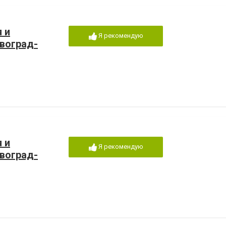
 и
Я рекомендую
воград-
 и
Я рекомендую
воград-