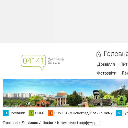
Головн
Дозвілля
Пит
Фотозвіти
Ре
П
Помічник
О
ОСББ
C
COVID-19 у Новограді-Волинському
К
Кур
Головна
Довідник
Шопінг
Косметика і парфумерія