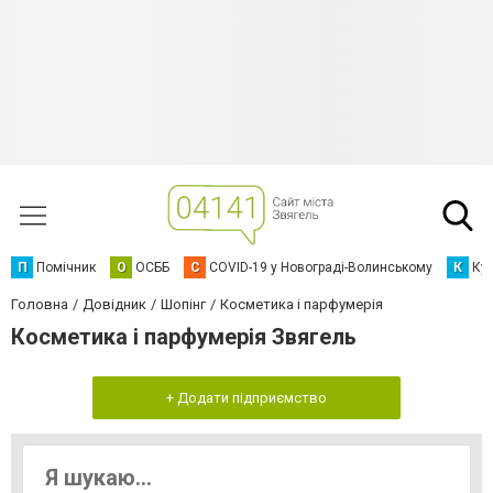
П
Помічник
О
ОСББ
C
COVID-19 у Новограді-Волинському
К
Кур
Головна
Довідник
Шопінг
Косметика і парфумерія
Косметика і парфумерія Звягель
+ Додати підприємство