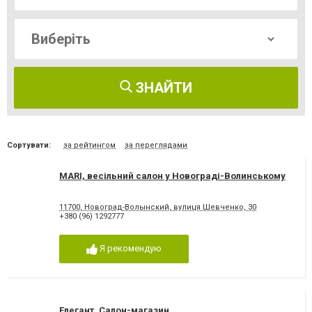
ЗНАЙТИ
Сортувати:
за рейтингом
за переглядами
МARI, весільний салон у Новограді-Волинському
11700, Новоград-Волынский, вулиця Шевченко, 30
+380 (96) 1292777
Я рекомендую
Елегант, Салон-магазин