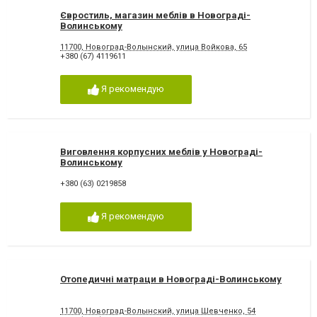
Євростиль, магазин меблів в Новограді-
Волинському
11700, Новоград-Волынский, улица Войкова, 65
+380 (67) 4119611
Я рекомендую
Виговлення корпусних меблів у Новограді-
Волинському
+380 (63) 0219858
Я рекомендую
Отопедичні матраци в Новограді-Волинському
11700, Новоград-Волынский, улица Шевченко, 54