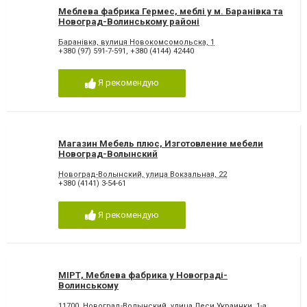
Меблева фабрика Гермес, меблі у м. Баранівка та
Новоград-Волинському районі
Баранівка, вулиця Новокомсомольска, 1
+380 (97) 591-7-591
,
+380 (4144) 42440
Я рекомендую
Магазин Мебель плюс, Изготовление мебели
Новоград-Волынский
Новоград-Волынский, улица Вокзальная, 22
+380 (4141) 3-54-61
Я рекомендую
МІРТ, Меблева фабрика у Новограді-
Волинському
11700, Новоград-Волынский, улица Леси Украинки, 1-а