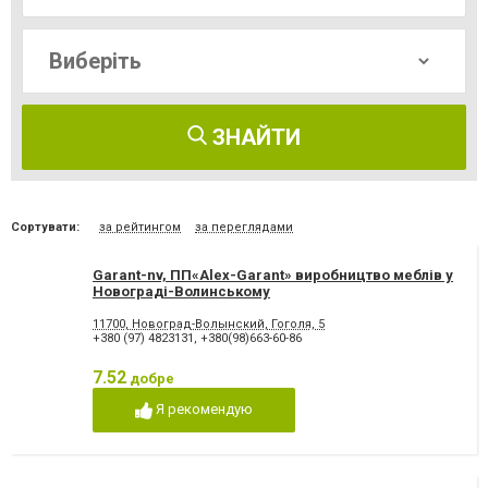
ЗНАЙТИ
Сортувати:
за рейтингом
за переглядами
Garant-nv, ПП«Alex-Garant» виробництво меблів у
Новограді-Волинському
11700, Новоград-Волынский, Гоголя, 5
+380 (97) 4823131
,
+380(98)663-60-86
7.52
добре
Я рекомендую