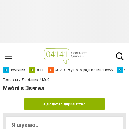
П
Помічник
О
ОСББ
C
COVID-19 у Новограді-Волинському
К
Кур
Головна
Довідник
Меблі
Меблі в Звягелі
+ Додати підприємство