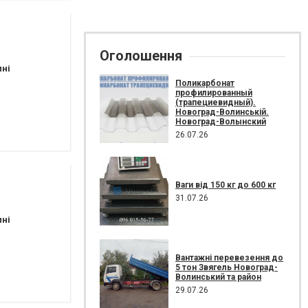
Оголошення
пні
Поликарбонат
профилированный
(трапециевидный).
Новоград-Волинській.
Новоград-Волынский
26.07.26
Ваги від 150 кг до 600 кг
31.07.26
пні
Вантажні перевезення до
5 тон Звягель Новоград-
Волинський та район
29.07.26