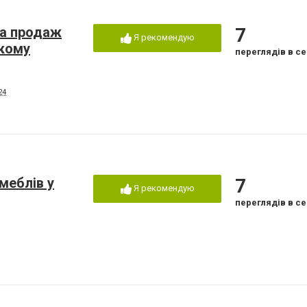
та продаж
7
Я рекомендую
ькому
переглядів в се
24
меблів у
7
Я рекомендую
переглядів в се