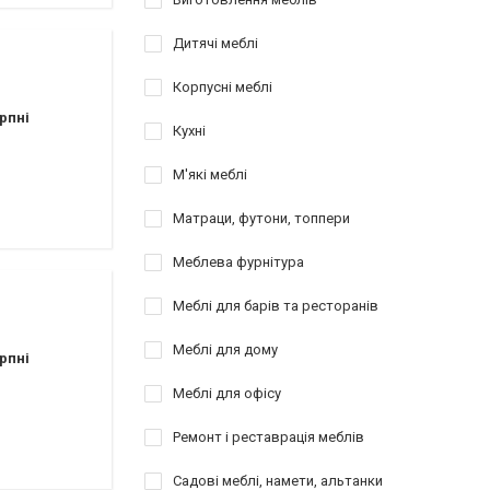
Дитячі меблі
Корпусні меблі
рпні
Кухні
М'які меблі
Матраци, футони, топпери
Меблева фурнітура
Меблі для барів та ресторанів
Меблі для дому
рпні
Меблі для офісу
Ремонт і реставрація меблів
Садові меблі, намети, альтанки