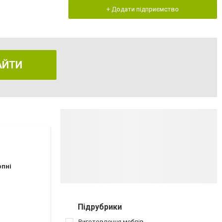
+ Додати підприємство
АЙТИ
рпні
Підрубрики
Виготовлення меблів