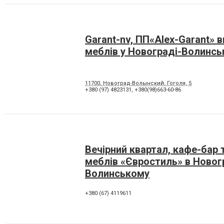
Garant-nv, ПП«Alex-Garant» 
меблів у Новограді-Волинс
11700, Новоград-Волынский, Гоголя, 5
+380 (97) 4823131
,
+380(98)663-60-86
Вечірний квартал, кафе-бар 
меблів «Євростиль» в Новог
Волинському
+380 (67) 4119611