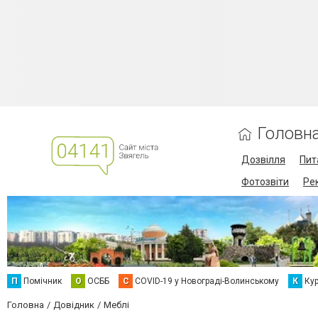
Головн
Дозвілля
Пит
Фотозвіти
Ре
П
Помічник
О
ОСББ
C
COVID-19 у Новограді-Волинському
К
Кур
Головна
Довідник
Меблі