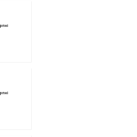
рпні
рпні