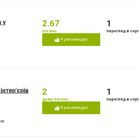
 у
2.67
1
погано
перегляд в сер
Я рекомендую
інтер'єрів
2
1
дуже погано
перегляд в сер
Я рекомендую
-88