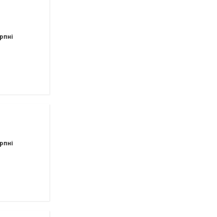
рпні
рпні