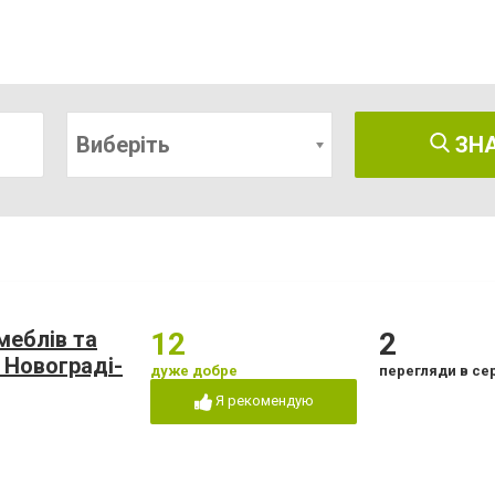
Виберіть
ЗН
меблів та
12
2
 Новограді-
дуже добре
перегляди в се
Я рекомендую