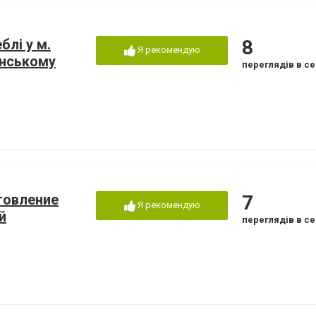
лі у м.
8
Я рекомендую
инському
переглядів в се
товление
7
Я рекомендую
й
переглядів в се