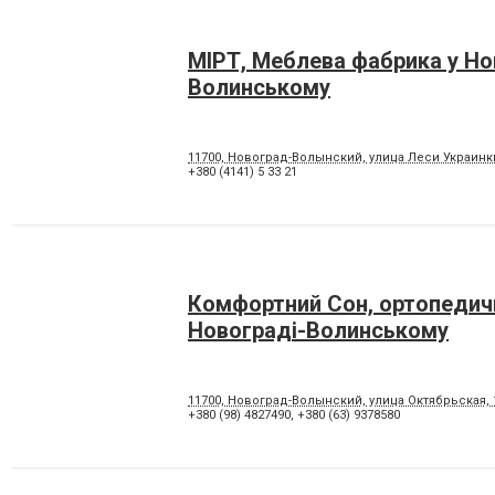
МІРТ, Меблева фабрика у Но
Волинському
11700, Новоград-Волынский, улица Леси Украинки
+380 (4141) 5 33 21
Комфортний Сон, ортопедичн
Новограді-Волинському
11700, Новоград-Волынский, улица Октябрьская,
+380 (98) 4827490
,
+380 (63) 9378580