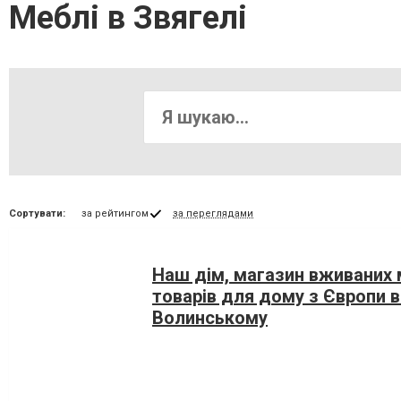
Меблі в Звягелі
Сортувати:
за рейтингом
за переглядами
Наш дім, магазин вживаних 
товарів для дому з Європи в
Волинському