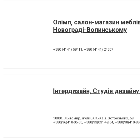
Олімп, салон-магазин меблів
Новограді-Волинському
+380 (4141) 58411
,
+380 (4141) 24307
Інтердизайн, Студія дизайну 
10001, Житомир, вулиця Князів Острозьких, 59
+380(96)410-05-50
,
+380(93)031-42-64
,
+380(98)410-88