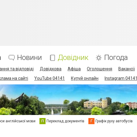
а
Новини
Довідник
Погода
ання та відповіді
Довідкова
Афіша
Оголошення
Вакансії
клама на сайті
YouTube 04141
Купуй онлайн
Instagram 0414
си англійської мови
П
Переклад документів
Г
Графік руху автобусів