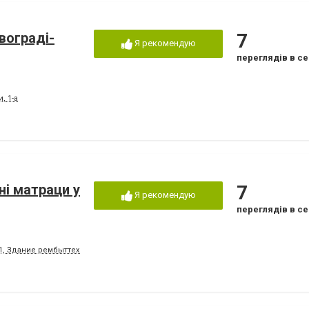
вограді-
7
Я рекомендую
переглядів в се
, 1-а
і матраци у
7
Я рекомендую
переглядів в се
 1, Здание рембыттехники. Вход со двора