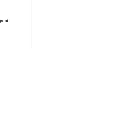
рпні
рпні