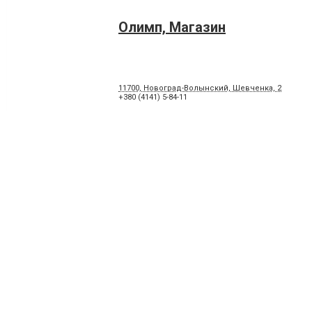
Олимп, Магазин
11700, Новоград-Волынский, Шевченка, 2
+380 (4141) 5-84-11
Євростиль, магазин меблів 
Волинському
11700, Новоград-Волынский, улица Войкова, 65
+380 (67) 4119611