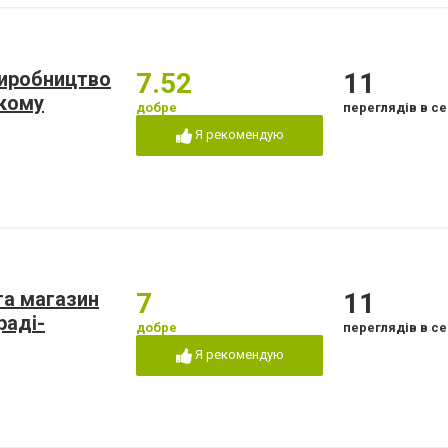
виробництво
7.52
11
ькому
добре
переглядів в се
Я рекомендую
та магазин
7
11
раді-
добре
переглядів в се
Я рекомендую