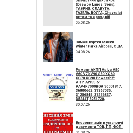
Запчастини для Ланос
(Daewoo Lanos, Sens),
ТАВРИЯ, СЛАВУТА,
ГАЗЕЛЬ, ВОЛГА, Chevrolet
оптом та в роздріб
05.08.26
Зимові куртки аляски
Winter Parka Airboss, США
04.08.26
Ремонт АКПП Volvo V50
V60 V70 V90 S80 XC60
XC70 XC90 Powershift
Aisin AW55-51
#AV4R7000BG# 36001817,
36000662, 31367035,
31256845, 31256837,
D5244T,8251720,
30.07.26
Внесення змін в установчі
документи ТОВ, ПП, ФОП.
01.08.26