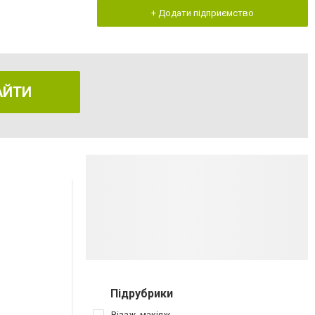
+ Додати підприємство
АЙТИ
Підрубрики
Візаж, макіяж