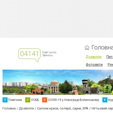
Головн
Дозвілля
Пит
Фотозвіти
Ре
П
Помічник
О
ОСББ
C
COVID-19 у Новограді-Волинському
К
Кур
Головна
Дозвілля
Салони краси, солярії, сауни, SPA
Нігтьовий сер