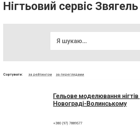
Нігтьовий сервіс Звягель
Сортувати:
за рейтингом
за переглядами
Гельове моделювання нігтів 
Новограді-Волинському
+380 (97) 7889577