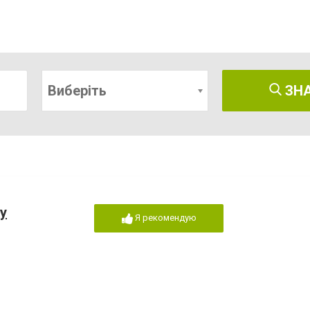
Виберіть
ЗН
у
Я рекомендую