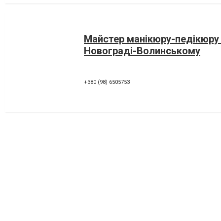
Майстер манікюру-педікюру
Новограді-Волинському
+380 (98) 6505753