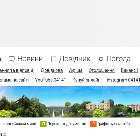
а
Новини
Довідник
Погода
ання та відповіді
Довідкова
Афіша
Оголошення
Вакансії
клама на сайті
YouTube 04141
Купуй онлайн
Instagram 0414
си англійської мови
П
Переклад документів
Г
Графік руху автобусів
віс