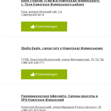
Баня з баром 15 км від Новограда-Волинського,
с. Груд Новоград-Волинського району
Груд, вулиця Зелений гай, 1-а
+380(96)439-34-16
Я рекомендую
Studio Eagle, салон тату у Новограді-Волинському
11700, Новоград-Волынский, улица Житомирская, 73, ТЦ "Европа"
+380 (63) 6341717
Я рекомендую
Парикмахерская Афродита, Салоны красоты и
SPA Новоград-Волынский
Новоград-Волынский, улица Маршала Рокоссовского, 25
+380 (41) 415-24-65