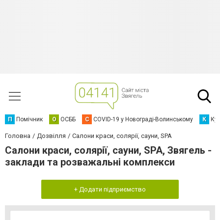
П
Помічник
О
ОСББ
C
COVID-19 у Новограді-Волинському
К
Кур
Головна
Дозвілля
Салони краси, солярії, сауни, SPA
Салони краси, солярії, сауни, SPA, Звягель -
заклади та розважальні комплекси
+ Додати підприємство