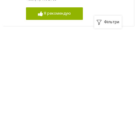
Я рекомендую
Фільтри
Орхідея, салон краси у Новограді-Волинському
11700, Новоград-Волынский, Шевченка, 1
+380 (4141) 5-62-58
,
+380 (67) 2886494
Я рекомендую
ТОВ «Лілія», перукарські послуги у Новограді-
Волинському
11700, Новоград-Волынский, Шевченка, 29
+380 (4141) 5-34-20
Я рекомендую