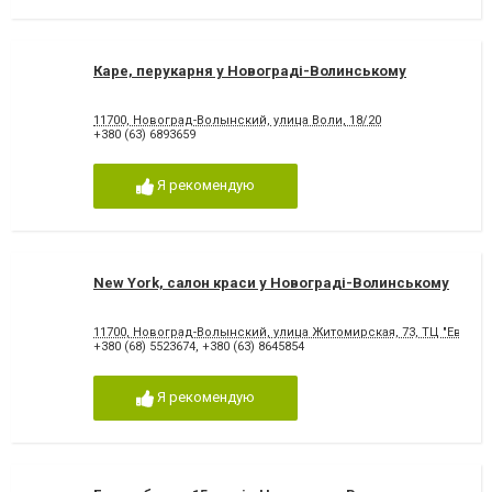
Каре, перукарня у Новограді-Волинському
11700, Новоград-Волынский, улица Воли, 18/20
+380 (63) 6893659
Я рекомендую
New York, салон краси у Новограді-Волинському
11700, Новоград-Волынский, улица Житомирская, 73, ТЦ "Европа"
+380 (68) 5523674
,
+380 (63) 8645854
Я рекомендую