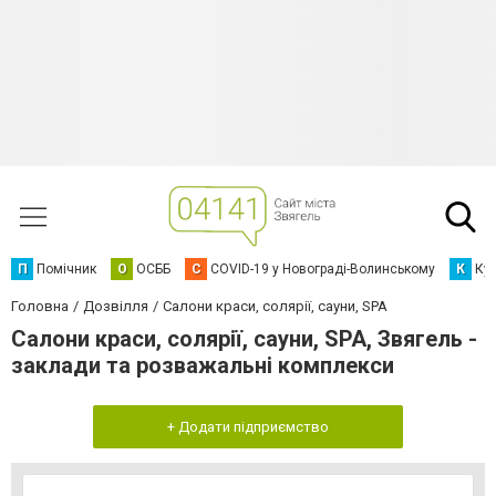
П
Помічник
О
ОСББ
C
COVID-19 у Новограді-Волинському
К
Кур
Головна
Дозвілля
Салони краси, солярії, сауни, SPA
Салони краси, солярії, сауни, SPA, Звягель -
заклади та розважальні комплекси
+ Додати підприємство