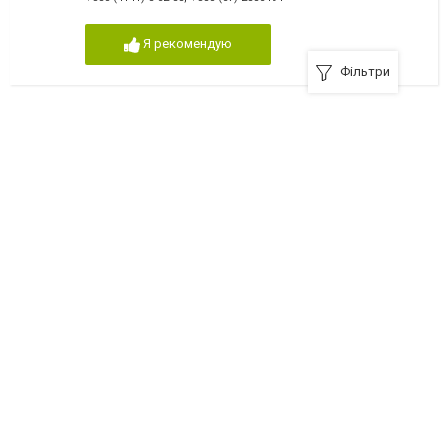
Я рекомендую
Фільтри
ТОВ «Лілія», перукарські послуги у Новограді-
Волинському
11700, Новоград-Волынский, Шевченка, 29
+380 (4141) 5-34-20
Я рекомендую
Салон «ELEN», Салоны красоты и SPA Новоград-
Волынский
Новоград-Волынский, улица Житомирская, 7
+380 (04141) 2-38-92
Я рекомендую