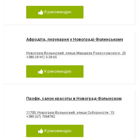
Я рекомендую
Афродіта, перукарня у Новограді-Волинському
Новоград-Волынский, улица Маршала Рокоссовского, 25
+380 (4141) 5-24-65
Я рекомендую
Профи, салон красоты в Новоград-Волынском
11700, Новоград-Волынский, улица Соборности, 15
+380 (67) 7068782
Я рекомендую