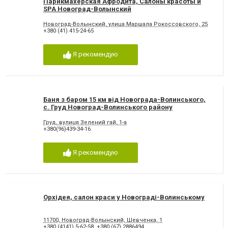
Парикмахерская Афродита, Салоны красоты и
SPA Новоград-Волынский
Новоград-Волынский, улица Маршала Рокоссовского, 25
+380 (41) 415-24-65
Я рекомендую
Баня з баром 15 км від Новограда-Волинського,
с. Груд Новоград-Волинського району
Груд, вулиця Зелений гай, 1-а
+380(96)439-34-16
Я рекомендую
Орхідея, салон краси у Новограді-Волинському
11700, Новоград-Волынский, Шевченка, 1
+380 (4141) 5-62-58
,
+380 (67) 2886494