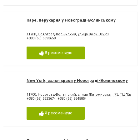
Каре, перукарня у Новограді-Волинському
11700, Новоград-Волынский, улица Воли, 18/20
+380 (63) 6893659
Я рекомендую
New York, салон краси у Новограді-Волинському
11700, Новоград-Волынский, улица Житомирская, 73, ТЦ "Европа"
+380 (68) 5523674
,
+380 (63) 8645854
Я рекомендую