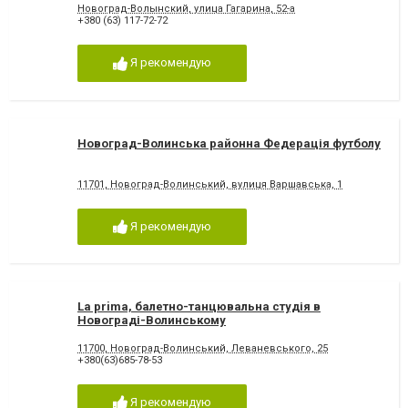
Новоград-Волынский, улица Гагарина, 52-а
+380 (63) 117-72-72
Я рекомендую
Новоград-Волинська районна Федерація футболу
11701, Новоград-Волинський, вулиця Варшавська, 1
Я рекомендую
La prima, балетно-танцювальна студія в
Новограді-Волинському
11700, Новоград-Волинський, Леваневського, 25
+380(63)685-78-53
Я рекомендую