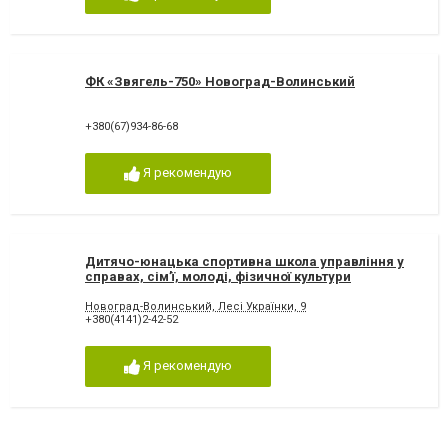
ФК «Звягель-750» Новоград-Волинський
+380(67)934-86-68
Я рекомендую
Дитячо-юнацька спортивна школа управління у
справах, сім’ї, молоді, фізичної культури
Новоград-Во
Новоград-Волинський, Лесі Українки, 9
+380(4141)2-42-52
Я рекомендую