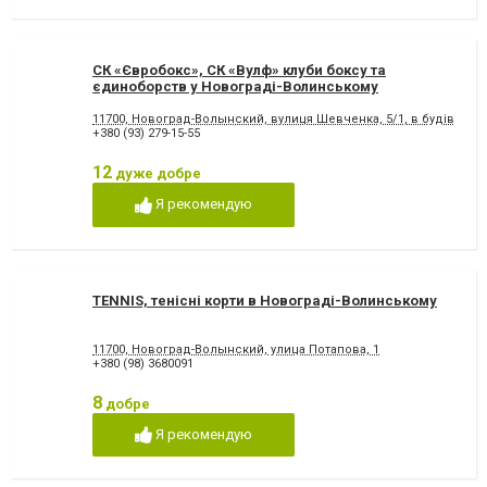
СК «Євробокс», СК «Вулф» клуби боксу та
єдиноборств у Новограді-Волинському
11700, Новоград-Волынский, вулиця Шевченка, 5/1, в будівлі М
+380 (93) 279-15-55
12
дуже добре
Я рекомендую
TENNIS, тенісні корти в Новограді-Волинському
11700, Новоград-Волынский, улица Потапова, 1
+380 (98) 3680091
8
добре
Я рекомендую