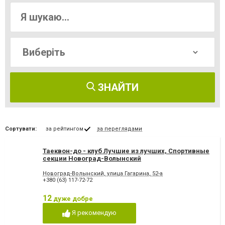
ЗНАЙТИ
Сортувати:
за рейтингом
за переглядами
Таеквон-до - клуб Лучшие из лучших, Спортивные
секции Новоград-Волынский
Новоград-Волынский, улица Гагарина, 52-а
+380 (63) 117-72-72
12
дуже добре
Я рекомендую