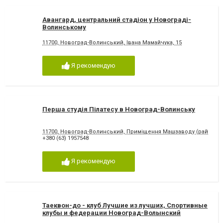
Авангард, центральний стадіон у Новограді-
Волинському
11700, Новоград-Волинський, Івана Мамайчука, 15
Я рекомендую
Перша студія Пілатесу в Новоград-Волинську
11700, Новоград-Волинський, Приміщення Машзаводу (район ав
+380 (63) 1957548
Я рекомендую
Таеквон-до - клуб Лучшие из лучших, Спортивные
клубы и федерации Новоград-Волынский