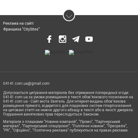
Реклама на сайті
Франшиза "CitySites"
04141.com.ua@gmail.com
Допускається цитування матеріалів без отримання попередньої згоди
04141.com.ua за умови розміщення в тексті обов'язкового посилання на
04141.com.ua - Сайт міста Звягель. Для інтернет-видань обов'язкове
розміщення прямого, відкритого для пошукових систем гіперпосилання
на цитовані статті не нижче другого абзацу в тексті або в якості джерела.
Порушення виняткових прав переслідується Законом.
Матеріали з плашками "Новини компаній", "Промо", "Партнерський
матеріал", "Партнерський спецпроєкт", "Політичні новини", "Пресреліз",
"PR", "Офіційно", "Політична реклама" публікуються на правах реклами.