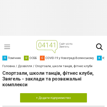
П
Помічник
О
ОСББ
C
COVID-19 у Новограді-Волинському
К
Кур
Головна
Дозвілля
Спортзали, школи танців, фітнес клуби
Спортзали, школи танців, фітнес клуби,
Звягель - заклади та розважальні
комплекси
+ Додати підприємство