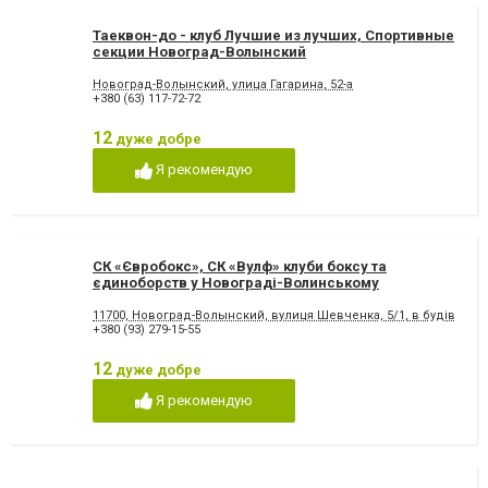
Таеквон-до - клуб Лучшие из лучших, Спортивные
секции Новоград-Волынский
Новоград-Волынский, улица Гагарина, 52-а
+380 (63) 117-72-72
12
дуже добре
Я рекомендую
СК «Євробокс», СК «Вулф» клуби боксу та
єдиноборств у Новограді-Волинському
11700, Новоград-Волынский, вулиця Шевченка, 5/1, в будівлі М
+380 (93) 279-15-55
12
дуже добре
Я рекомендую