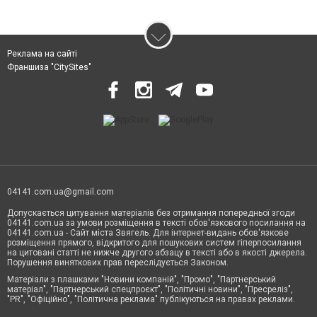
Реклама на сайті
Франшиза "CitySites"
04141.com.ua@gmail.com
Допускається цитування матеріалів без отримання попередньої згоди
04141.com.ua за умови розміщення в тексті обов'язкового посилання на
04141.com.ua - Сайт міста Звягель. Для інтернет-видань обов'язкове
розміщення прямого, відкритого для пошукових систем гіперпосилання
на цитовані статті не нижче другого абзацу в тексті або в якості джерела.
Порушення виняткових прав переслідується Законом.
Матеріали з плашками "Новини компаній", "Промо", "Партнерський
матеріал", "Партнерський спецпроєкт", "Політичні новини", "Пресреліз",
"PR", "Офіційно", "Політична реклама" публікуються на правах реклами.