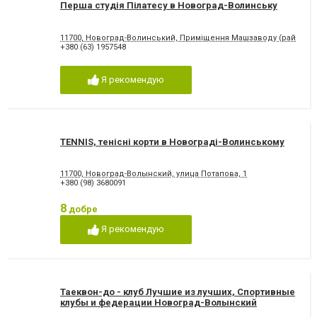
Перша студія Пілатесу в Новоград-Волинську
11700, Новоград-Волинський, Приміщення Машзаводу (район ав
+380 (63) 1957548
Я рекомендую
TENNIS, тенісні корти в Новограді-Волинському
11700, Новоград-Волынский, улица Потапова, 1
+380 (98) 3680091
8
добре
Я рекомендую
Таеквон-до - клуб Лучшие из лучших, Спортивные
клубы и федерации Новоград-Волынский