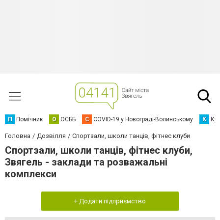
П
Помічник
О
ОСББ
C
COVID-19 у Новограді-Волинському
К
Кур
Головна
Дозвілля
Спортзали, школи танців, фітнес клуби
Спортзали, школи танців, фітнес клуби,
Звягель - заклади та розважальні
комплекси
+ Додати підприємство