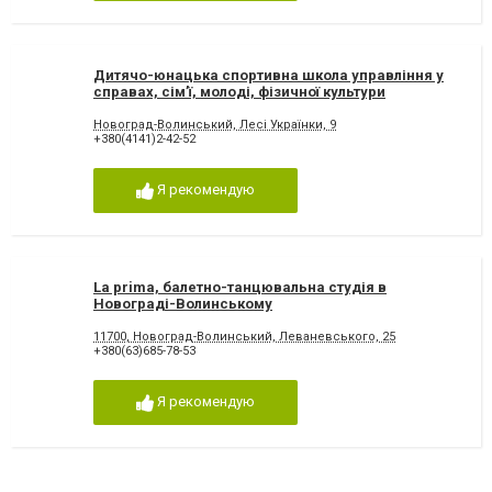
Дитячо-юнацька спортивна школа управління у
справах, сім’ї, молоді, фізичної культури
Новоград-Во
Новоград-Волинський, Лесі Українки, 9
+380(4141)2-42-52
Я рекомендую
La prima, балетно-танцювальна студія в
Новограді-Волинському
11700, Новоград-Волинський, Леваневського, 25
+380(63)685-78-53
Я рекомендую