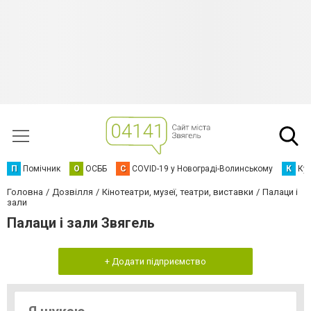
П
Помічник
О
ОСББ
C
COVID-19 у Новограді-Волинському
К
Кур
Головна
Дозвілля
Кінотеатри, музеї, театри, виставки
Палаци і
зали
Палаци і зали Звягель
+ Додати підприємство