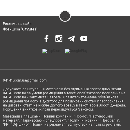
Реклама на сайті
Франшиза "CitySites"
04141.com.ua@gmail.com
Допускається цитування матеріалів без отримання попередньої згоди
04141.com.ua за умови розміщення в тексті обов'язкового посилання на
04141.com.ua - Сайт міста Звягель. Для інтернет-видань обов'язкове
розміщення прямого, відкритого для пошукових систем гіперпосилання
на цитовані статті не нижче другого абзацу в тексті або в якості джерела.
Порушення виняткових прав переслідується Законом.
Матеріали з плашками "Новини компаній", "Промо", "Партнерський
матеріал", "Партнерський спецпроєкт", "Політичні новини", "Пресреліз",
"PR", "Офіційно", "Політична реклама" публікуються на правах реклами.