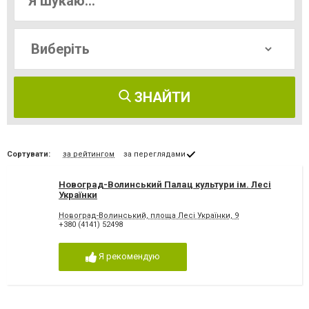
ЗНАЙТИ
Сортувати:
за рейтингом
за переглядами
Новоград-Волинський Палац культури ім. Лесі
Українки
Новоград-Волинський, площа Лесі Українки, 9
+380 (4141) 52498
Я рекомендую