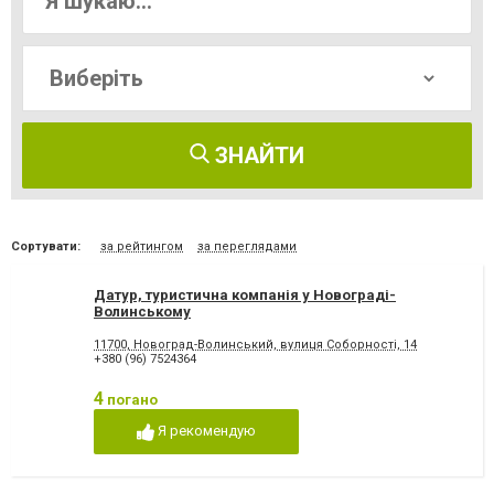
ЗНАЙТИ
Сортувати:
за рейтингом
за переглядами
Датур, туристична компанія у Новограді-
Волинському
11700, Новоград-Волинський, вулиця Соборності, 14
+380 (96) 7524364
4
погано
Я рекомендую