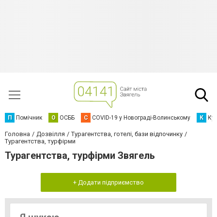
П
Помічник
О
ОСББ
C
COVID-19 у Новограді-Волинському
К
Кур
Головна
Дозвілля
Турагентства, готелі, бази відпочинку
Турагентства, турфірми
Турагентства, турфірми Звягель
+ Додати підприємство