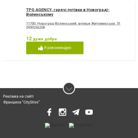
TPG AGENCY, гарячі путівки в Новограді-
Волинському
11700, Новоград-Волинський, вулиця Житомирська, 31
0930256258
12
дуже добре
Я рекомендую
Реклама на сайті
Франшиза "CitySites"