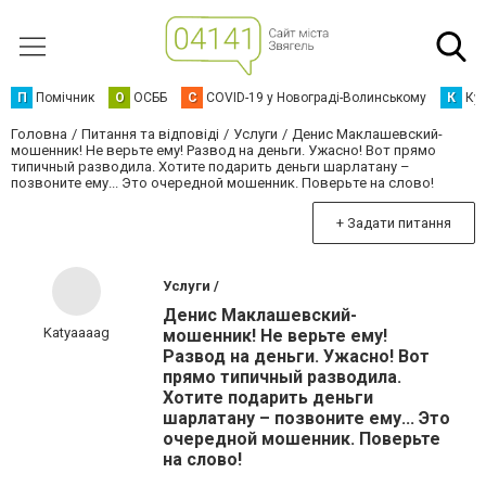
П
Помічник
О
ОСББ
C
COVID-19 у Новограді-Волинському
К
Кур
Головна
Питання та відповіді
Услуги
Денис Маклашевский-
мошенник! Не верьте ему! Развод на деньги. Ужасно! Вот прямо
типичный разводила. Хотите подарить деньги шарлатану –
позвоните ему... Это очередной мошенник. Поверьте на слово!
+ Задати питання
Услуги /
Денис Маклашевский-
Katyaaaag
мошенник! Не верьте ему!
Развод на деньги. Ужасно! Вот
прямо типичный разводила.
Хотите подарить деньги
шарлатану – позвоните ему... Это
очередной мошенник. Поверьте
на слово!