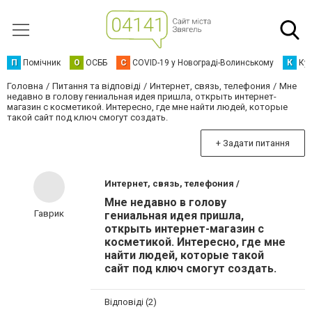
П
Помічник
О
ОСББ
C
COVID-19 у Новограді-Волинському
К
Кур
Головна
Питання та відповіді
Интернет, связь, телефония
Мне
недавно в голову гениальная идея пришла, открыть интернет-
магазин с косметикой. Интересно, где мне найти людей, которые
такой сайт под ключ смогут создать.
+ Задати питання
Интернет, связь, телефония /
Мне недавно в голову
Гаврик
гениальная идея пришла,
открыть интернет-магазин с
косметикой. Интересно, где мне
найти людей, которые такой
сайт под ключ смогут создать.
Відповіді (2)