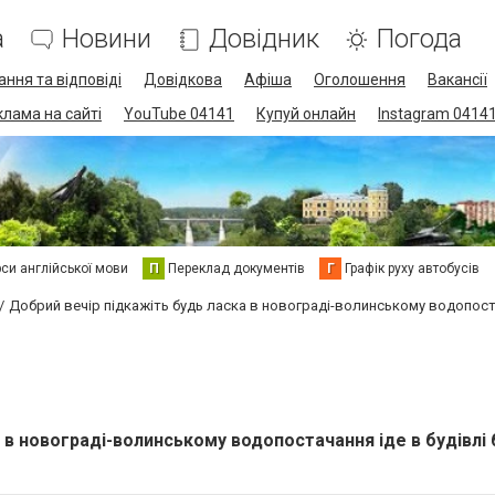
а
Новини
Довідник
Погода
ання та відповіді
Довідкова
Афіша
Оголошення
Вакансії
клама на сайті
YouTube 04141
Купуй онлайн
Instagram 0414
си англійської мови
П
Переклад документів
Г
Графік руху автобусів
Добрий вечір підкажіть будь ласка в новограді-волинському водопостач
 в новограді-волинському водопостачання іде в будівлі