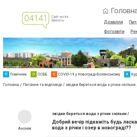
Головн
Дозвілля
Пит
Фотозвіти
Ре
П
Помічник
О
ОСББ
C
COVID-19 у Новограді-Волинському
К
Кур
Головна
Питання та відповіді
звідки береться вода з річки скільки
звідки береться вода з річки скільки /
Добрий вечір підкажіть будь ласка
вода з річки і озер в новограді??
Анонім