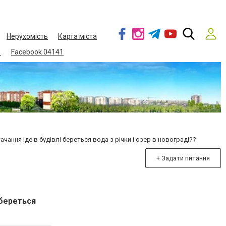
Нерухомість
Карта міста
1
Facebook 04141
ання іде в будівлі береться вода з річки і озер в новограді??
+ Задати питання
 береться