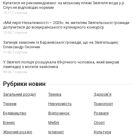
Купатися не рекомендовано: на міському пляжі Звягеля вода у р.
Случ не відповідає нормам
15:17,
7 серпня
«Мій пиріг Незалежності – 2026»: як жителям Звягельської громади
долучитися до всеукраїнського кулінарного конкурсу
13:00,
7 серпня
Загинув захисник із Баранівської громади, що на Звягельщині,
Олександр Окончик
11:00,
7 серпня
У Звягелі поліція розшукала 69-річного чоловіка, який викрав
лампадку з могили захисника
09:00,
7 серпня
Рубрики новин
Загальний розділ
Техніка
Здоров'я
Туризм
Нерухомість
Транспорт
Будівництво
Відпочинок
Розваги
Бізнес
Меблі
Спорт
Жіночий розділ
Інтернет
Культура