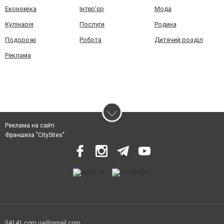
Економіка
Інтер'єр
Мода
Кулінарія
Послуги
Родина
Подорожі
Робота
Дитячий розділ
Реклама
Реклама на сайті
Франшиза "CitySites"
04141.com.ua@gmail.com