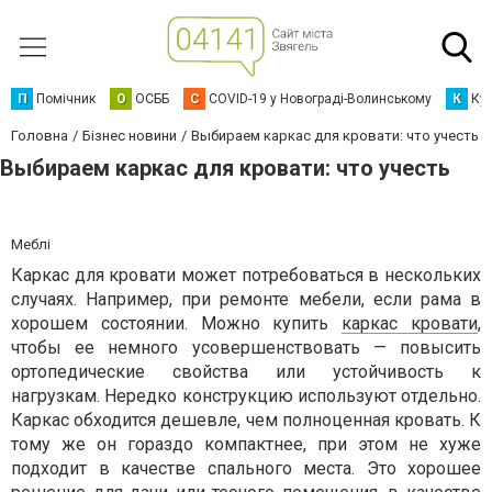
П
Помічник
О
ОСББ
C
COVID-19 у Новограді-Волинському
К
Кур
Головна
Бізнес новини
Выбираем каркас для кровати: что учесть
Выбираем каркас для кровати: что учесть
Меблі
Каркас для кровати может потребоваться в нескольких
случаях. Например, при ремонте мебели, если рама в
хорошем состоянии. Можно купить
каркас кровати
,
чтобы ее немного усовершенствовать — повысить
ортопедические свойства или устойчивость к
нагрузкам. Нередко конструкцию используют отдельно.
Каркас обходится дешевле, чем полноценная кровать. К
тому же он гораздо компактнее, при этом не хуже
подходит в качестве спального места. Это хорошее