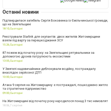
Останні новини
Підтвердилася загибель Сергія Боковенка із Ємільчинської громади,
що на Звягельщині
18:10,
Сьогодні
Реєстрували Starlink для окупантів: двох жителів Житомирщини
взяли під варту за перешкоджання ЗСУ
15:26,
Сьогодні
87 пожеж від початку року: на Звягельщині рятувальники за
допомогою дронів патрулюють екосистеми
13:05,
Сьогодні
У Звягелі надзвичайники деблокували водійку, постраждалу
внаслідок серйозної ДТП
10:00,
Сьогодні
Атака 9 серпня на Житомирщину: є постраждалі, пошкоджено житло
та стратегічне підприємство
09:00,
Сьогодні
На Житомирщині від початку року народилося понад 3 тис немовлят
18:06,
7 серпня