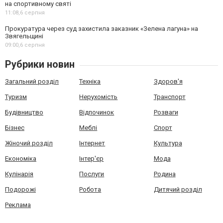
на спортивному святі
11:08,
6 серпня
Прокуратура через суд захистила заказник «Зелена лагуна» на
Звягельщині
09:00,
6 серпня
Рубрики новин
Загальний розділ
Техніка
Здоров'я
Туризм
Нерухомість
Транспорт
Будівництво
Відпочинок
Розваги
Бізнес
Меблі
Спорт
Жіночий розділ
Інтернет
Культура
Економіка
Інтер'єр
Мода
Кулінарія
Послуги
Родина
Подорожі
Робота
Дитячий розділ
Реклама