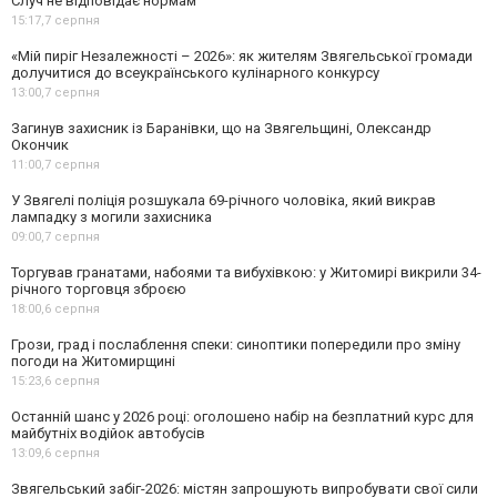
Случ не відповідає нормам
15:17,
7 серпня
«Мій пиріг Незалежності – 2026»: як жителям Звягельської громади
долучитися до всеукраїнського кулінарного конкурсу
13:00,
7 серпня
Загинув захисник із Баранівки, що на Звягельщині, Олександр
Окончик
11:00,
7 серпня
У Звягелі поліція розшукала 69-річного чоловіка, який викрав
лампадку з могили захисника
09:00,
7 серпня
Торгував гранатами, набоями та вибухівкою: у Житомирі викрили 34-
річного торговця зброєю
18:00,
6 серпня
Грози, град і послаблення спеки: синоптики попередили про зміну
погоди на Житомирщині
15:23,
6 серпня
Останній шанс у 2026 році: оголошено набір на безплатний курс для
майбутніх водійок автобусів
13:09,
6 серпня
Звягельський забіг-2026: містян запрошують випробувати свої сили