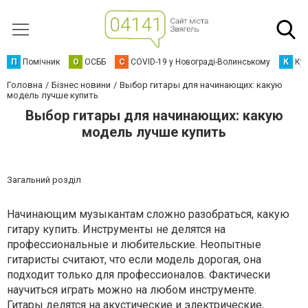
П
Помічник
О
ОСББ
C
COVID-19 у Новограді-Волинському
К
Кур
Головна
Бізнес новини
Выбор гитары для начинающих: какую
модель лучше купить
Выбор гитары для начинающих: какую
модель лучше купить
Загальний розділ
Начинающим музыкантам сложно разобраться, какую
гитару купить. Инструменты не делятся на
профессиональные и любительские. Неопытные
гитаристы считают, что если модель дорогая, она
подходит только для профессионалов. Фактически
научиться играть можно на любом инструменте.
Гитары
делятся на акустические и электрические,