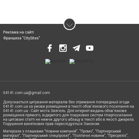
Реклама на сайті
Франшиза "CitySites"
04141.com.ua@gmail.com
Допускається цитування матеріалів без отримання попередньої згоди
04141.com.ua за умови розміщення в тексті обов'язкового посилання на
04141.com.ua - Сайт міста Звягель. Для інтернет-видань обов'язкове
розміщення прямого, відкритого для пошукових систем гіперпосилання
на цитовані статті не нижче другого абзацу в тексті або в якості джерела.
Порушення виняткових прав переслідується Законом.
Матеріали з плашками "Новини компаній", "Промо", "Партнерський
матеріал", "Партнерський спецпроєкт", "Політичні новини", "Пресреліз",