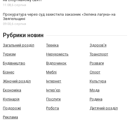
11:08,
6 серпня
Прокуратура через суд захистила заказник «Зелена лагуна» на
Звягельщині
09:00,
6 серпня
Рубрики новин
Загальний розділ
Техніка
Здоров'я
Туризм
Нерухомість
Транспорт
Будівництво
Відпочинок
Розваги
Бізнес
Меблі
Спорт
Жіночий розділ
Інтернет
Культура
Економіка
Інтер'єр
Мода
Кулінарія
Послуги
Родина
Подорожі
Робота
Дитячий розділ
Реклама