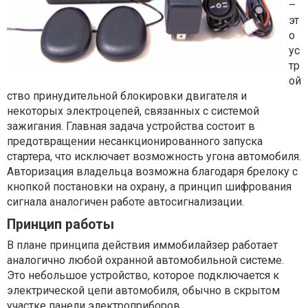
–
эт
о
ус
тр
ой
ство принудительной блокировки двигателя и
некоторых электроцепей, связанных с системой
зажигания. Главная задача устройства состоит в
предотвращении несанкционированного запуска
стартера, что исключает возможность угона автомобиля.
Авторизация владельца возможна благодаря брелоку с
кнопкой постановки на охрану, а принцип шифрования
сигнала аналогичен работе автосигнализации.
Принцип работы
В плане принципа действия иммобилайзер работает
аналогично любой охранной автомобильной системе.
Это небольшое устройство, которое подключается к
электрической цепи автомобиля, обычно в скрытом
участке панели электроприборов.