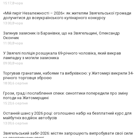
15:17,
Вчора
«Мій пиріг Незалежності – 2026»: як жителям Звягельської громади
долучитися до всеукраїнського кулінарного конкурсу
13:00,
Вчора
Загинув захисник із Баранівки, що на Звягельщині, Олександр
Окончик
11:00,
Вчора
У Звягелі поліція розшукала 69-річного чоловіка, який викрав
лампадку з могили захисника
09:00,
Вчора
Торгував гранатами, набоями та вибухівкою: у Житомирі викрили 34-
річного торговця зброєю
18:00,
6 серпня
Грози, град і послаблення спеки: синоптики попередили про зміну
погоди на Житомирщині
15:23,
6 серпня
Останній шанс у 2026 році: оголошено набір на безплатний курс для
майбутніх водійок автобусів
13:09,
6 серпня
Звягельський забіг-2026: містян запрошують випробувати свої сили
на спортивному святі