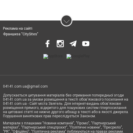
Реклама на сайті
Франшиза "CitySites"
04141.com.ua@gmail.com
Допускається цитування матеріалів без отримання попередньої згоди
04141.com.ua за умови розміщення в тексті обов'язкового посилання на
04141.com.ua - Сайт міста Звягель. Для інтернет-видань обов'язкове
розміщення прямого, відкритого для пошукових систем гіперпосилання
на цитовані статті не нижче другого абзацу в тексті або в якості джерела.
Порушення виняткових прав переслідується Законом.
Матеріали з плашками "Новини компаній", "Промо", "Партнерський
матеріал", "Партнерський спецпроєкт", "Політичні новини", "Пресреліз",
"PR", "Офіційно", "Політична реклама" публікуються на правах реклами.