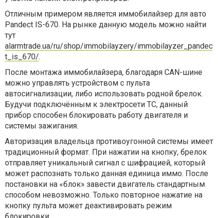
Отличным примером является иммобилайзер для авто
Pandect IS-670. На рынке данную модель можно найти
тут
alarmtrade.ua/ru/shop/immobilayzery/immobilayzer_pandec
t_is_670/
.
После монтажа иммобилайзера, благодаря CAN-шине
можно управлять устройством с пульта
автосигнализации, либо использовать родной брелок.
Будучи подключённым к электросети ТС, данный
прибор способен блокировать работу двигателя и
системы зажигания.
Авторизация владельца противоугонной системы имеет
традиционный формат. При нажатии на кнопку, брелок
отправляет уникальный сигнал с шифрацией, который
может распознать только данная единица иммо. После
постановки на «блок» завести двигатель стандартным
способом невозможно. Только повторное нажатие на
кнопку пульта может деактивировать режим
блокировки.