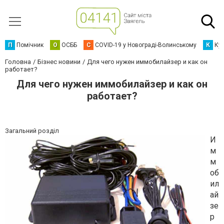
П
Помічник
О
ОСББ
C
COVID-19 у Новограді-Волинському
К
Кур
Головна
Бізнес новини
Для чего нужен иммобилайзер и как он
работает?
Для чего нужен иммобилайзер и как он
работает?
Загальний розділ
И
м
м
об
ил
ай
зе
р