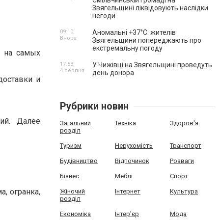
Ємільчинській громаді на
Звягельщині ліквідовують наслідки
негоди
09:10,
Аномальні +37°C: жителів
Вчора
Звягельщини попереджають про
екстремальну погоду
я на самых
17:53,
У Чижівці на Звягельщині проведуть
4 серпня
день донора
доставки и
Рубрики новин
ий. Далее
Загальний
Техніка
Здоров'я
розділ
Туризм
Нерухомість
Транспорт
Будівництво
Відпочинок
Розваги
Бізнес
Меблі
Спорт
а, огранка,
Жіночий
Інтернет
Культура
розділ
Економіка
Інтер'єр
Мода