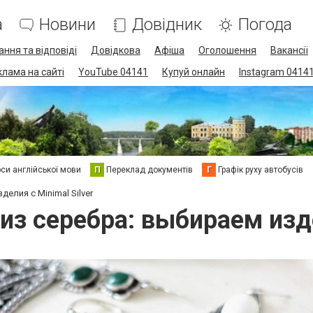
а
Новини
Довідник
Погода
ання та відповіді
Довідкова
Афіша
Оголошення
Вакансії
клама на сайті
YouTube 04141
Купуй онлайн
Instagram 0414
си англійської мови
П
Переклад документів
Г
Графік руху автобусів
елия с Minimal Silver
з серебра: выбираем издел