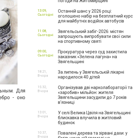
погоди на Житомирщині
13:09,
Останній шанс у 2026 році:
Сьогодні
оголошено набір на безплатний курс
для майбутніх водійок автобусів
11:08,
Звягельський забіг-2026: містян
Сьогодні
запрошують випробувати свої сили
на спортивному святі
09:00,
Прокуратура через суд захистила
Сьогодні
заказник «Зелена лагуна» на
Звягельщині
18:21,
За липень у Звягельській лікарні
Вчора
народилося 40 дітей
15:32,
Організував дві нарколабораторії та
льным. Для
Вчора
«заробив» мільйон: жителя
ебро - оно
Звягельщини засудили до 7 років
в'язниці
13:01,
У селі Велика Цвіля на Звягельщині
Вчора
блискавка влучила в житловий
будинок
10:37,
Повалені дерева та зірвані дахи: у
Вчора