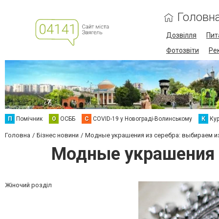
Головн
Дозвілля
Пит
Фотозвіти
Ре
П
Помічник
О
ОСББ
C
COVID-19 у Новограді-Волинському
К
Кур
Головна
Бізнес новини
Модные украшения из серебра: выбираем изд
Модные украшения и
Жіночий розділ