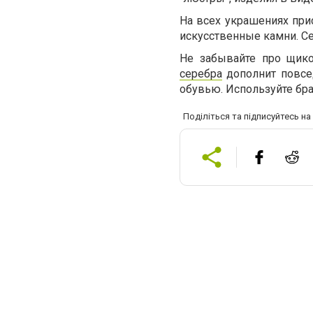
На всех украшениях прис
искусственные камни. Се
Не забывайте про щико
серебра
дополнит повсед
обувью. Используйте бра
Поділіться та підписуйтесь н