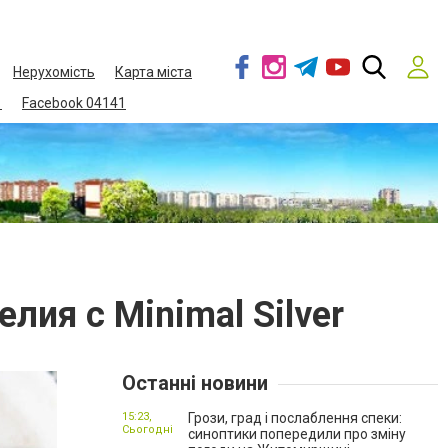
Нерухомість
Карта міста
1
Facebook 04141
ия с Minimal Silver
Останні новини
15:23,
Грози, град і послаблення спеки:
Сьогодні
синоптики попередили про зміну