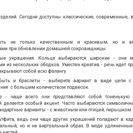
изделий. Сегодня доступны классические, современные, 
ть не только качественным и красивым, но и ак
дами при обновлении домашней сокровищницы.
ые украшения. Кольца выбираются широкие - они м
 из нескольких ободков. Уместен креатив - речь идет пр
закрывают собой всю фалангу.
быть и браслеты - выберите вариант в виде цепи с
ния с большим количеством подвесок.
ее - чаще всего они представляют собой тоненькую 
й делается особый акцент. Часто выбираются символичн
андартные варианты - с животным или птицей, перышком.
аутфита, ведь они чаще других украшений попадают в кад
альный, но и на виртуальный образ. В моде удлиненные
 кистей.