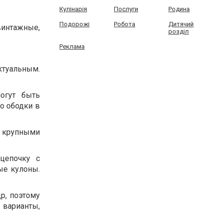
Кулінарія
Послуги
Родина
Подорожі
Робота
Дитячий
винтажные,
розділ
Реклама
туальным.
огут быть
о ободки в
 крупными
цепочку с
ые кулоны.
р, поэтому
 варианты,