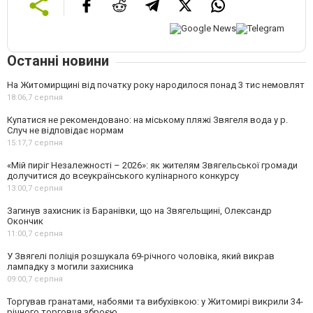
Останні новини
На Житомирщині від початку року народилося понад 3 тис немовлят
18:06,
7 серпня
Купатися не рекомендовано: на міському пляжі Звягеля вода у р.
Случ не відповідає нормам
15:17,
7 серпня
«Мій пиріг Незалежності – 2026»: як жителям Звягельської громади
долучитися до всеукраїнського кулінарного конкурсу
13:00,
7 серпня
Загинув захисник із Баранівки, що на Звягельщині, Олександр
Окончик
11:00,
7 серпня
У Звягелі поліція розшукала 69-річного чоловіка, який викрав
лампадку з могили захисника
09:00,
7 серпня
Торгував гранатами, набоями та вибухівкою: у Житомирі викрили 34-
річного торговця зброєю