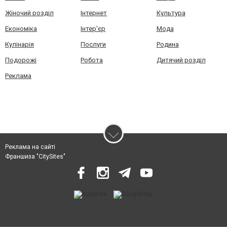
Жіночий розділ
Інтернет
Культура
Економіка
Інтер'єр
Мода
Кулінарія
Послуги
Родина
Подорожі
Робота
Дитячий розділ
Реклама
Реклама на сайті
Франшиза "CitySites"