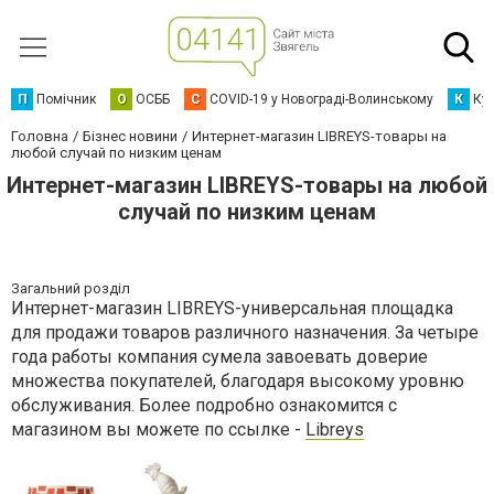
П
Помічник
О
ОСББ
C
COVID-19 у Новограді-Волинському
К
Кур
Головна
Бізнес новини
Интернет-магазин LIBREYS-товары на
любой случай по низким ценам
Интернет-магазин LIBREYS-товары на любой
случай по низким ценам
Загальний розділ
Интернет-магазин LIBREYS-универсальная площадка
для продажи товаров различного назначения. За четыре
года работы компания сумела завоевать доверие
множества покупателей, благодаря высокому уровню
обслуживания. Более подробно ознакомится с
магазином вы можете по ссылке -
Libreys