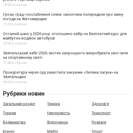
18:00,
6 серпня
Грози, град і послаблення спеки: синоптики попередили про зміну
погоди на Житомирщині
15:23,
6 серпня
Останній шанс у 2026 році: оголошено набір на безплатний курс для
майбутніх водійок автобусів
13:09,
6 серпня
Звягельський забіг-2026: містян запрошують випробувати свої сили
на спортивному святі
11:08,
6 серпня
Прокуратура через суд захистила заказник «Зелена лагуна» на
Звягельщині
09:00,
6 серпня
Рубрики новин
Загальний розділ
Техніка
Здоров'я
Туризм
Нерухомість
Транспорт
Будівництво
Відпочинок
Розваги
Бізнес
Меблі
Спорт