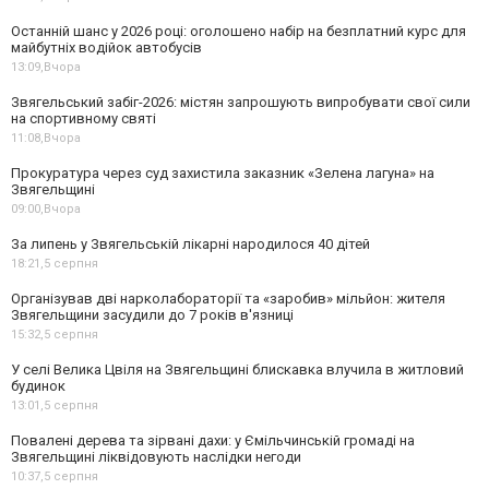
Останній шанс у 2026 році: оголошено набір на безплатний курс для
майбутніх водійок автобусів
13:09,
Вчора
Звягельський забіг-2026: містян запрошують випробувати свої сили
на спортивному святі
11:08,
Вчора
Прокуратура через суд захистила заказник «Зелена лагуна» на
Звягельщині
09:00,
Вчора
За липень у Звягельській лікарні народилося 40 дітей
18:21,
5 серпня
Організував дві нарколабораторії та «заробив» мільйон: жителя
Звягельщини засудили до 7 років в'язниці
15:32,
5 серпня
У селі Велика Цвіля на Звягельщині блискавка влучила в житловий
будинок
13:01,
5 серпня
Повалені дерева та зірвані дахи: у Ємільчинській громаді на
Звягельщині ліквідовують наслідки негоди
10:37,
5 серпня