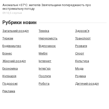
Аномальні +37°C: жителів Звягельщини попереджають про
екстремальну погоду
09:10,
5 серпня
Рубрики новин
Загальний розділ
Техніка
Здоров'я
Туризм
Нерухомість
Транспорт
Будівництво
Відпочинок
Розваги
Бізнес
Меблі
Спорт
Жіночий розділ
Інтернет
Культура
Економіка
Інтер'єр
Мода
Кулінарія
Послуги
Родина
Подорожі
Робота
Дитячий розділ
Реклама