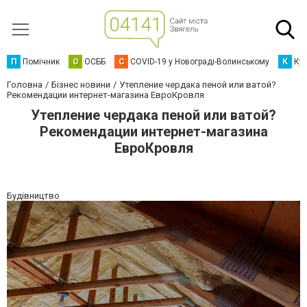
П
Помічник
О
ОСББ
C
COVID-19 у Новограді-Волинському
К
Кур
Головна
Бізнес новини
Утепление чердака пеной или ватой?
Рекомендации интернет-магазина ЕвроКровля
Утепление чердака пеной или ватой?
Рекомендации интернет-магазина
ЕвроКровля
Будівництво