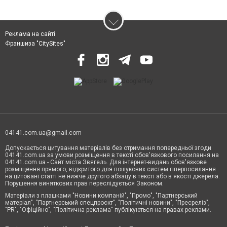
Реклама на сайті
Франшиза "CitySites"
04141.com.ua@gmail.com
Допускається цитування матеріалів без отримання попередньої згоди
04141.com.ua за умови розміщення в тексті обов'язкового посилання на
04141.com.ua - Сайт міста Звягель. Для інтернет-видань обов'язкове
розміщення прямого, відкритого для пошукових систем гіперпосилання
на цитовані статті не нижче другого абзацу в тексті або в якості джерела.
Порушення виняткових прав переслідується Законом.
Матеріали з плашками "Новини компаній", "Промо", "Партнерський
матеріал", "Партнерський спецпроєкт", "Політичні новини", "Пресреліз",
"PR", "Офіційно", "Політична реклама" публікуються на правах реклами.