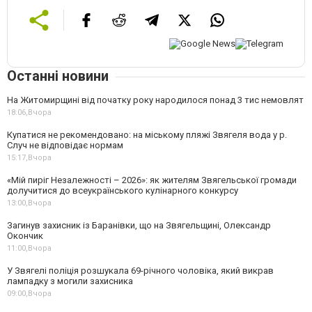
Останні новини
На Житомирщині від початку року народилося понад 3 тис немовлят
18:06,
Вчора
Купатися не рекомендовано: на міському пляжі Звягеля вода у р.
Случ не відповідає нормам
15:17,
Вчора
«Мій пиріг Незалежності – 2026»: як жителям Звягельської громади
долучитися до всеукраїнського кулінарного конкурсу
13:00,
Вчора
Загинув захисник із Баранівки, що на Звягельщині, Олександр
Окончик
11:00,
Вчора
У Звягелі поліція розшукала 69-річного чоловіка, який викрав
лампадку з могили захисника
09:00,
Вчора