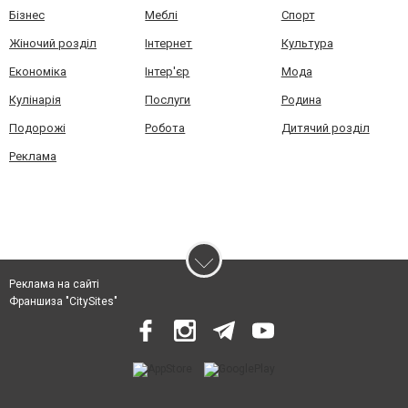
Бізнес
Меблі
Спорт
Жіночий розділ
Інтернет
Культура
Економіка
Інтер'єр
Мода
Кулінарія
Послуги
Родина
Подорожі
Робота
Дитячий розділ
Реклама
Реклама на сайті
Франшиза "CitySites"