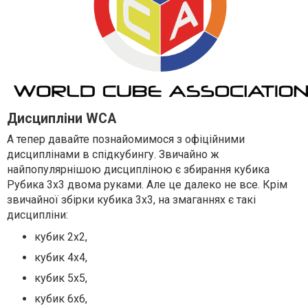
Дисципліни WCA
А тепер давайте познайомимося з офіційними
дисциплінами в спідкубингу. Звичайно ж
найпопулярнішою дисципліною є збирання кубика
Рубика 3х3 двома руками. Але це далеко не все. Крім
звичайної збірки кубика 3х3, на змаганнях є такі
дисципліни:
кубик 2х2,
кубик 4х4,
кубик 5х5,
кубик 6х6,