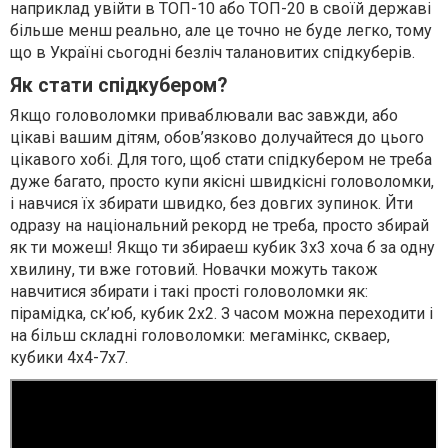
наприклад увійти в ТОП-10 або ТОП-20 в своїй державі
більше менш реально, але це точно не буде легко, тому
що в Україні сьогодні безліч талановитих спідкуберів.
Як стати спідкубером?
Якщо головоломки приваблювали вас завжди, або
цікаві вашим дітям, обов’язково долучайтеся до цього
цікавого хобі. Для того, щоб стати спідкубером не треба
дуже багато, просто купи якісні швидкісні головоломки,
і навчися їх збирати швидко, без довгих зупинок. Йти
одразу на національний рекорд не треба, просто збирай
як ти можеш! Якщо ти збираеш кубик 3х3 хоча б за одну
хвилину, ти вже готовий. Новачки можуть також
навчитися збирати і такі прості головоломки як:
пірамідка, ск’юб, кубик 2х2. З часом можна переходити і
на більш складні головоломки: мегамінкс, скваер,
кубики 4х4-7х7.