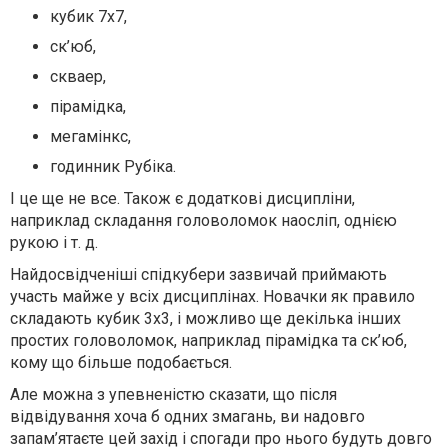
кубик 7х7,
ск’юб,
скваер,
пірамідка,
мегамінкс,
годинник Рубіка.
І це ще не все. Також є додаткові дисципліни,
наприклад складання головоломок наосліп, однією
рукою і т. д.
Найдосвідченіші спідкубери зазвичай приймають
участь майже у всіх дисциплінах. Новачки як правило
складають кубик 3х3, і можливо ще декілька інших
простих головоломок, наприклад пірамідка та ск’юб,
кому що більше подобається.
Але можна з упевненістю сказати, що після
відвідування хоча б одних змагань, ви надовго
запам’ятаєте цей захід і спогади про нього будуть довго