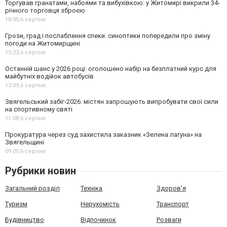
Торгував гранатами, набоями та вибухівкою: у Житомирі викрили 34-
річного торговця зброєю
18:00,
6 серпня
Грози, град і послаблення спеки: синоптики попередили про зміну
погоди на Житомирщині
15:23,
6 серпня
Останній шанс у 2026 році: оголошено набір на безплатний курс для
майбутніх водійок автобусів
13:09,
6 серпня
Звягельський забіг-2026: містян запрошують випробувати свої сили
на спортивному святі
11:08,
6 серпня
Прокуратура через суд захистила заказник «Зелена лагуна» на
Звягельщині
09:00,
6 серпня
Рубрики новин
Загальний розділ
Техніка
Здоров'я
Туризм
Нерухомість
Транспорт
Будівництво
Відпочинок
Розваги