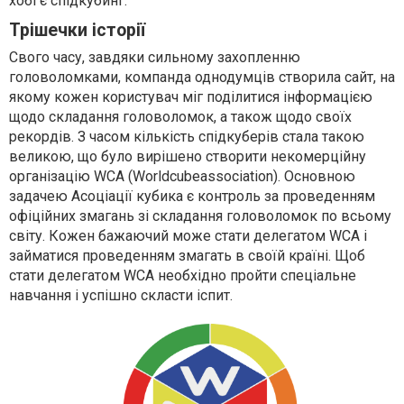
хобі є спідкубинг.
Трішечки історії
Свого часу, завдяки сильному захопленню
головоломками, компанда однодумців створила сайт, на
якому кожен користувач міг поділитися інформацією
щодо складання головоломок, а також щодо своїх
рекордів. З часом кількість спідкуберів стала такою
великою, що було вирішено створити некомерційну
організацію WCA (Worldcubeassociation). Основною
задачею Асоціації кубика є контроль за проведенням
офіційних змагань зі складання головоломок по всьому
світу. Кожен бажаючий може стати делегатом WCA і
займатися проведенням змагать в своїй країні. Щоб
стати делегатом WCA необхідно пройти спеціальне
навчання і успішно скласти іспит.