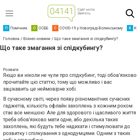
П
Помічник
О
ОСББ
C
COVID-19 у Новограді-Волинському
К
Кур
Головна
Бізнес новини
Що таке змагання зі спідкубингу?
Що таке змагання зі спідкубингу?
Розваги
Якщо ви ніколи не чули про спідкубинг, тоді обов’язково
прочитайте цю статтю, тому що можливо і вас
зацікавить це неймовірне хобі.
В сучасному світі, через появу різноманітних сучасних
гаджетів, кількість офлайн захоплень з кожним роком
стає все меншою. Але для здорового і щасливого життя
треба обов’язково мати одне, або декілька таких
захоплень, які будуть тебе надихати і стимулювати до
розвитку і спілкування з однодумцями. Одним з таких