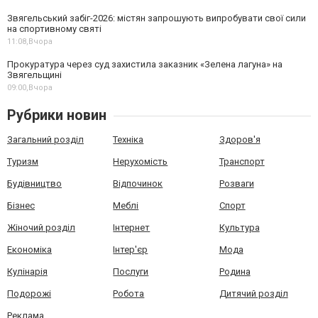
Звягельський забіг-2026: містян запрошують випробувати свої сили
на спортивному святі
11:08,
Вчора
Прокуратура через суд захистила заказник «Зелена лагуна» на
Звягельщині
09:00,
Вчора
Рубрики новин
Загальний розділ
Техніка
Здоров'я
Туризм
Нерухомість
Транспорт
Будівництво
Відпочинок
Розваги
Бізнес
Меблі
Спорт
Жіночий розділ
Інтернет
Культура
Економіка
Інтер'єр
Мода
Кулінарія
Послуги
Родина
Подорожі
Робота
Дитячий розділ
Реклама