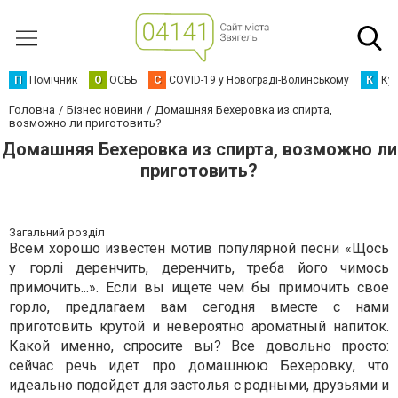
П
Помічник
О
ОСББ
C
COVID-19 у Новограді-Волинському
К
Кур
Головна
Бізнес новини
Домашняя Бехеровка из спирта,
возможно ли приготовить?
Домашняя Бехеровка из спирта, возможно ли
приготовить?
Загальний розділ
Всем хорошо известен мотив популярной песни «Щось
у горлі деренчить, деренчить, треба його чимось
примочить...». Если вы ищете чем бы примочить свое
горло, предлагаем вам сегодня вместе с нами
приготовить крутой и невероятно ароматный напиток.
Какой именно, спросите вы? Все довольно просто:
сейчас речь идет про домашнюю Бехеровку, что
идеально подойдет для застолья с родными, друзьями и