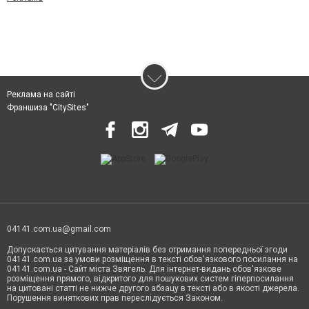
Реклама на сайті
Франшиза "CitySites"
04141.com.ua@gmail.com
Допускається цитування матеріалів без отримання попередньої згоди
04141.com.ua за умови розміщення в тексті обов'язкового посилання на
04141.com.ua - Сайт міста Звягель. Для інтернет-видань обов'язкове
розміщення прямого, відкритого для пошукових систем гіперпосилання
на цитовані статті не нижче другого абзацу в тексті або в якості джерела.
Порушення виняткових прав переслідується Законом.