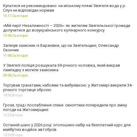
Купатися не рекомендовано: на міському пляжі Звягеля вода у р.
Случ не відповідає нормам
15:17,
Сьогодні
«Мій пиріг Незалежності – 2026»: як жителям Звягельської громади
долучитися до всеукраїнського кулінарного конкурсу
13:00,
Сьогодні
Загинув захисник із Баранівки, що на Звягельщині, Олександр
Окончик
11:00,
Сьогодні
У Звягелі поліція розшукала 69-річного чоловіка, який викрав
лампадку з могили захисника
09:00,
Сьогодні
Торгував гранатами, набоями та вибухівкою: у Житомирі викрили 34-
річного торговця зброєю
18:00,
Вчора
Грози, град і послаблення спеки: синоптики попередили про зміну
погоди на Житомирщині
15:23,
Вчора
Останній шанс у 2026 році: оголошено набір на безплатний курс для
майбутніх водійок автобусів
13:09,
Вчора