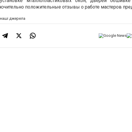
установке мталлопластиковых окон, дверей обшивке 
ючительно положительные отзывы о работе мастеров пред
а наші джерела