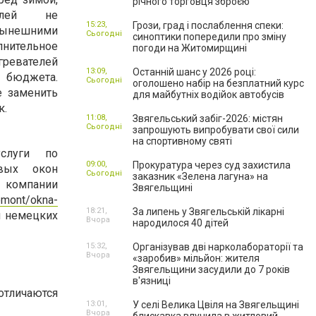
річного торговця зброєю
телей не
15:23,
Грози, град і послаблення спеки:
 нынешними
Сьогодні
синоптики попередили про зміну
ельное
погоди на Житомирщині
евателей
13:09,
Останній шанс у 2026 році:
о бюджета.
Сьогодні
оголошено набір на безплатний курс
 заменить
для майбутніх водійок автобусів
к.
11:08,
Звягельський забіг-2026: містян
Сьогодні
запрошують випробувати свої сили
на спортивному святі
услуги по
09:00,
Прокуратура через суд захистила
овых окон
Сьогодні
заказник «Зелена лагуна» на
 компании
Звягельщині
remont/okna-
18:21,
За липень у Звягельській лікарні
и немецких
Вчора
народилося 40 дітей
15:32,
Організував дві нарколабораторії та
Вчора
«заробив» мільйон: жителя
Звягельщини засудили до 7 років
в'язниці
тличаются
13:01,
У селі Велика Цвіля на Звягельщині
Вчора