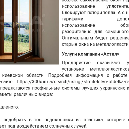
использование уплотни
блокируют потери тепла. А с
тарифами дополнит
использование обогр
разорительно для семейног
Оптимальным будет решение
старые окна на металлопласти
Услуги компании «Астал»
Предприятие оказывает 
установке металлопластик
киевской области. Подробная информация о работе
-сайте:
https://300x.in.ua/search/uslugi/stroitelstvo-otdelka-
 предлагаются профильные системы лучших украинских 
пакеты различных видов:
каленого;
подобрать в тон подоконники из пластика, которые о
вет под воздействием солнечных лучей.