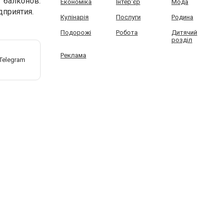
балконов.
Економіка
Інтер'єр
Мода
приятия.
Кулінарія
Послуги
Родина
Подорожі
Робота
Дитячий
розділ
Реклама