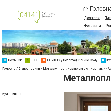
Головн
Дозвілля
Пит
Фотозвіти
Ре
П
Помічник
О
ОСББ
C
COVID-19 у Новограді-Волинському
К
Кур
Головна
Бізнес новини
Металлопластиковые окна от компании «А
Металлопл
Будівництво