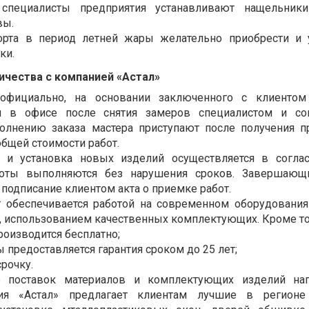
пециалисты предприятия устанавливают нащельники
вы.
рта в период летней жары желательно приобрести и 
ки.
чества с компанией «Астал»
 официально, на основании заключенного с клиентом 
я в офисе после снятия замеров специалистом и сог
полнению заказа мастера приступают после получения п
общей стоимости работ.
 и установка новых изделий осуществляется в соглас
боты выполняются без нарушения сроков. Завершающ
 подписание клиентом акта о приемке работ.
т обеспечивается работой на современном оборудовани
, использованием качественных комплектующих. Кроме то
оизводится бесплатно;
 предоставляется гарантия сроком до 25 лет;
срочку.
ю поставок материалов и комплектующих изделий на
ния «Астал» предлагает клиентам лучшие в регион