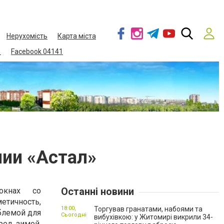
Нерухомість
Карта міста
1
Facebook 04141
ии «Астал»
Останні новини
окнах со
тичность,
18:00,
Торгував гранатами, набоями та
блемой для
Сьогодні
вибухівкою: у Житомирі викрили 34-
ред зимой,