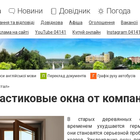
а
Новини
Довідник
Погода
ання та відповіді
Довідкова
Афіша
Оголошення
Вакансії
клама на сайті
YouTube 04141
Купуй онлайн
Instagram 0414
си англійської мови
П
Переклад документів
Г
Графік руху автобусів
стал»
астиковые окна от компан
В старых деревянных 
временем ухудшается герме
они становятся серьезной про
хозяев. Заклеивание окон пе