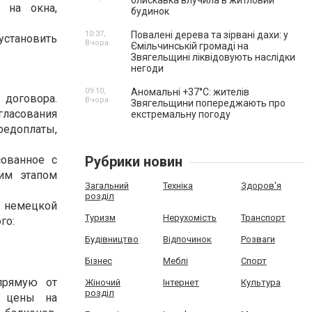
блискавка влучила в житловий
 на окна,
будинок
10:37,
Повалені дерева та зірвані дахи: у
установить
Вчора
Ємільчинській громаді на
Звягельщині ліквідовують наслідки
негоди
09:10,
Аномальні +37°C: жителів
договора.
Вчора
Звягельщини попереджають про
ласования
екстремальну погоду
редоплаты,
ованное с
Рубрики новин
им этапом
Загальний
Техніка
Здоров'я
розділ
я немецкой
Туризм
Нерухомість
Транспорт
го:
Будівництво
Відпочинок
Розваги
Бізнес
Меблі
Спорт
прямую от
Жіночий
Інтернет
Культура
розділ
е цены на